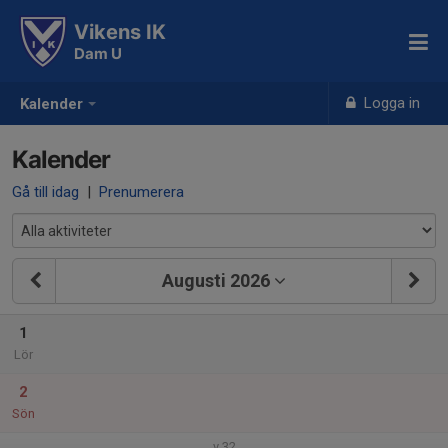
Vikens IK
Dam U
Logga in
Kalender
Kalender
Gå till idag
|
Prenumerera
Augusti 2026
1
Lör
2
Sön
v.32