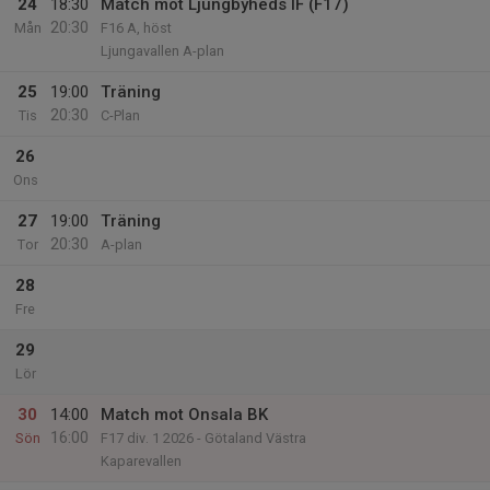
24
18:30
Match mot Ljungbyheds IF (F17)
20:30
Mån
F16 A, höst
Ljungavallen A-plan
25
19:00
Träning
20:30
Tis
C-Plan
26
Ons
27
19:00
Träning
20:30
Tor
A-plan
28
Fre
29
Lör
30
14:00
Match mot Onsala BK
16:00
Sön
F17 div. 1 2026 - Götaland Västra
Kaparevallen