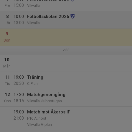
15:00
Fre
Vikvalla
8
10:00
Fotbollsskolan 2026
13:00
Lör
Vikvalla
9
Sön
v.33
10
Mån
11
19:00
Träning
20:30
Tis
C-Plan
12
17:30
Matchgenomgång
18:15
Ons
Vikvalla klubbstugan
19:00
Match mot Åkarps IF
21:00
F16 A, höst
Vikvalla A-plan