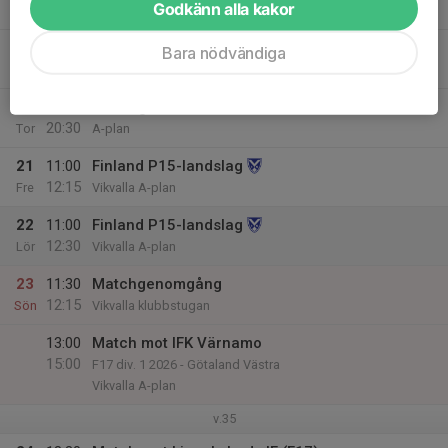
Godkänn alla kakor
20:30
C-Plan
19
11:00
Finland P15-landslag
Bara nödvändiga
13:00
Ons
Vikvalla A-plan
20
19:00
Träning
20:30
Tor
A-plan
21
11:00
Finland P15-landslag
12:15
Fre
Vikvalla A-plan
22
11:00
Finland P15-landslag
12:30
Lör
Vikvalla A-plan
23
11:30
Matchgenomgång
12:15
Sön
Vikvalla klubbstugan
13:00
Match mot IFK Värnamo
15:00
F17 div. 1 2026 - Götaland Västra
Vikvalla A-plan
v.35