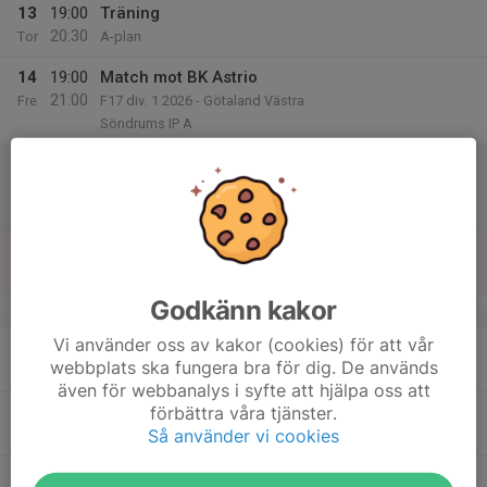
13
19:00
Träning
20:30
Tor
A-plan
14
19:00
Match mot BK Astrio
21:00
Fre
F17 div. 1 2026 - Götaland Västra
Söndrums IP A
15
12:00
Match mot Ystads IF FF vit
14:00
Lör
F16 A, höst
Sandskogens IP F-plan
16
Sön
Godkänn kakor
v.34
Vi använder oss av kakor (cookies) för att vår
17
19:00
Träning
webbplats ska fungera bra för dig. De används
20:30
Mån
B-Plan
även för webbanalys i syfte att hjälpa oss att
18
16:30
Finland P15-landslag
förbättra våra tjänster.
18:30
Så använder vi cookies
Tis
Vikvalla A-plan
19:00
Träning