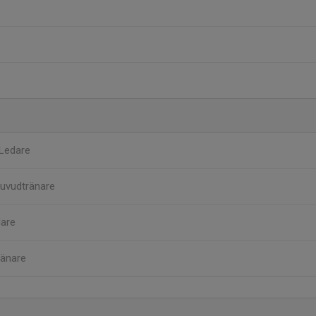
Ledare
uvudtränare
are
ränare