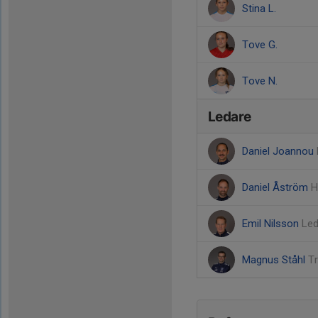
Stina L.
Tove G.
Tove N.
Ledare
Daniel Joannou
Daniel Åström
H
Emil Nilsson
Led
Magnus Ståhl
T