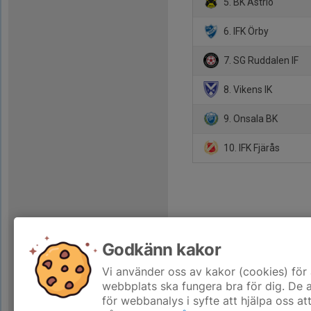
5. BK Astrio
6. IFK Örby
7. SG Ruddalen IF
8. Vikens IK
9. Onsala BK
10. IFK Fjärås
Godkänn kakor
Vi använder oss av kakor (cookies) för 
webbplats ska fungera bra för dig. De
för webbanalys i syfte att hjälpa oss at