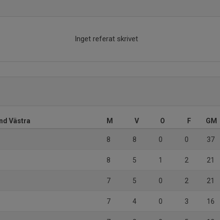
Inget referat skrivet
and Västra
M
V
O
F
GM
8
8
0
0
37
8
5
1
2
21
7
5
0
2
21
7
4
0
3
16