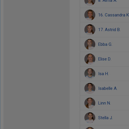
8. Alma Å.
16. Cassandra K
17. Astrid B.
Ebba G.
Elise D.
Isa H.
Isabelle A.
Linn N.
Stella J.