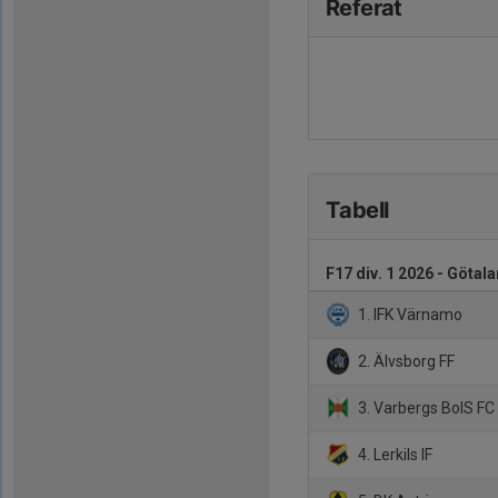
Referat
Tabell
F17 div. 1 2026 - Götal
1. IFK Värnamo
2. Älvsborg FF
3. Varbergs BoIS FC
4. Lerkils IF