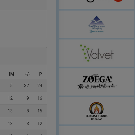
IM
+/-
P
5
32
24
12
9
16
13
8
15
13
3
12