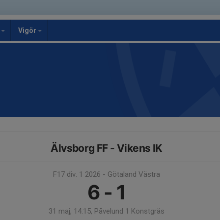
g
Vigör
Älvsborg FF - Vikens IK
F17 div. 1 2026 - Götaland Västra
6 - 1
31 maj, 14:15, Påvelund 1 Konstgräs