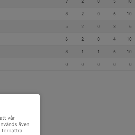
7
2
0
5
10
8
2
0
6
10
5
2
0
3
6
6
2
0
4
10
8
1
1
6
10
0
0
0
0
0
att vår
 används även
t förbättra