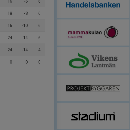
16
-6
6
18
-8
6
16
-10
6
24
-14
6
24
-14
4
0
0
0