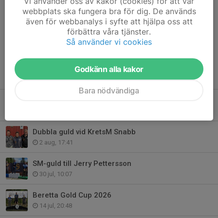
Vi använder oss av kakor (cookies) för att vår
deltagande kommande träningar.
webbplats ska fungera bra för dig. De används
även för webbanalys i syfte att hjälpa oss att
Dela nyhet
förbättra våra tjänster.
Så använder vi cookies
Godkänn alla kakor
Tidigare nyheter
Bara nödvändiga
Ministerbesök på Lövåsen
Igår, 21:36
Dubbla guld vid KretsM Snabb
2 aug, 17:41
SM-guld till Jerry Pettersson
30 jul, 10:07
Beretta Gold Cup 2026
14 jul, 20:48