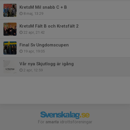
KretsM Mil snabb C + B
8 maj, 13:29
KretsM Fält B och Kretsfält 2
22 apr, 21:42
Final Sv Ungdomscupen
19 apr, 19:05
Vår nya Skjutlogg är igång
2 apr, 12:59
För
smarta
idrottsföreningar