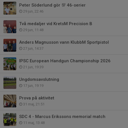
Peter Söderlund gör 💯 46-serier
29 jun, 22:46
Två medaljer vid KretsM Precision B
29 jun, 11:48
Anders Magnusson vann KlubbM Sportpistol
27 jun, 14:37
IPSC European Handgun Championship 2026
21 jun, 19:39
Ungdomsavslutning
17 jun, 19:19
Prova på aktivitet
31 maj, 21:51
SDC 4 - Marcus Erikssons memorial match
11 maj, 13:48