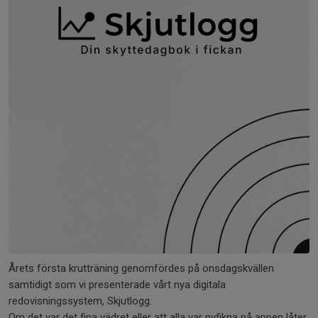
Årets första krutträning genomfördes på onsdagskvällen
samtidigt som vi presenterade vårt nya digitala
redovisningssystem, Skjutlogg.
Om det var det fina vädret eller att alla var nyfikna på appen låter