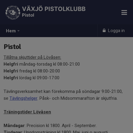
VÄXJÖ PISTOLKLUBB
Pistol
Logga in
Hem
Pistol
Tillåtna skjuttider på Lövåsen:
Helgfri
måndag-torsdag kl 08:00-21:00
Helgfri
fredag kl 08:00-20:00
Helgfri
lördag kl 09:00-17:00
Tävlingsverksamhet kan förekomma på söndagar 9:00-21:00,
se
Tävlingshelger
. Påsk- och Midsommarafton är skjutfria.
Träningstider Lövåsen
Måndagar
: Precision kl 1800. April - September.
Tisdagar
: Ungdomsträning kl 1800. Maj, juni o augusti.