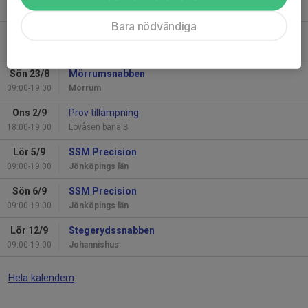
09:00-19:00
Lövåsen
Bara nödvändiga
Sön 23/8
SM Hagel
09:00-19:00
Lövåsen
Sön 23/8
Mörrumsnabben
09:00-19:00
Mörrum
Ons 2/9
Prov tillämpning
18:00-19:00
Lövåsen bana B
Lör 5/9
SSM Precision
09:00-19:00
Jönköpings län
Sön 6/9
SSM Precision
09:00-19:00
Jönköpings län
Lör 12/9
Stegerydssnabben
09:00-19:00
Johannishus
Hela kalendern