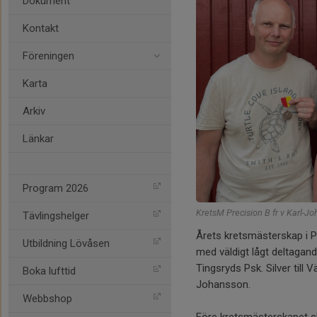
Dokument
Kontakt
Föreningen
Karta
Arkiv
Länkar
Program 2026
KretsM Precision B fr v Karl-
Tävlingshelger
Årets kretsmästerskap i P
Utbildning Lövåsen
med väldigt lågt deltagand
Tingsryds Psk. Silver till
Boka lufttid
Johansson.
Webbshop
Före kretsmästerskapet sk