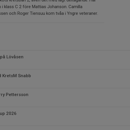
i klass C 2 före Mattias Johanson. Camilla
en och Roger Tiensuu kom tvåa i Yngre veteraner.
 på Lövåsen
id KretsM Snabb
rry Pettersson
Cup 2026