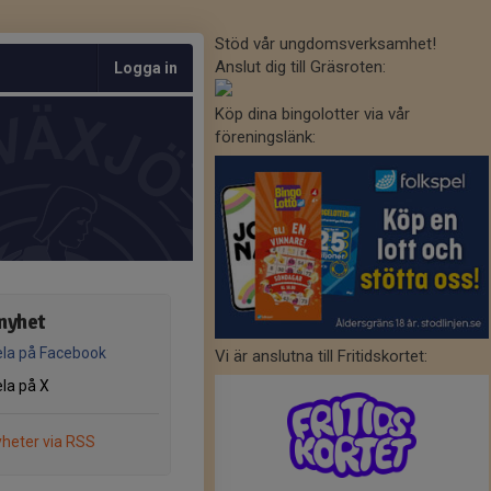
Stöd vår ungdomsverksamhet!
Anslut dig till Gräsroten:
Logga in
Köp dina bingolotter via vår
föreningslänk:
nyhet
la på Facebook
Vi är anslutna till Fritidskortet:
la på X
heter via RSS