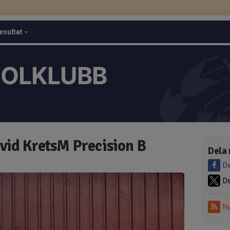
esultat
TOLKLUBB
vid KretsM Precision B
Dela 
De
De
Ny