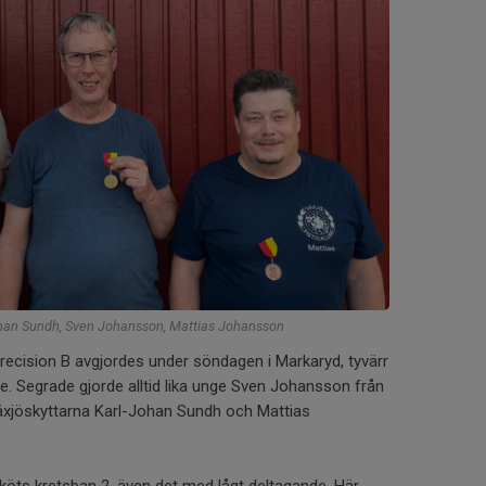
Johan Sundh, Sven Johansson, Mattias Johansson
recision B avgjordes under söndagen i Markaryd, tyvärr
e. Segrade gjorde alltid lika unge Sven Johansson från
 Växjöskyttarna Karl-Johan Sundh och Mattias
öts kretsban 2, även det med lågt deltagande. Här