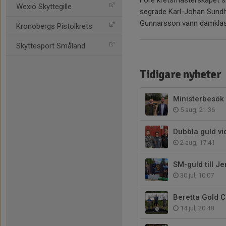
Wexiö Skyttegille
segrade Karl-Johan Sundh 
Gunnarsson vann damklass
Kronobergs Pistolkrets
Skyttesport Småland
Tidigare nyheter
Ministerbesök
5 aug, 21:36
Dubbla guld v
2 aug, 17:41
SM-guld till Je
30 jul, 10:07
Beretta Gold 
14 jul, 20:48