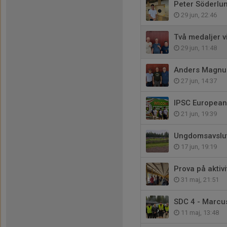
Peter Söderlun
29 jun, 22:46
Två medaljer v
29 jun, 11:48
Anders Magnus
27 jun, 14:37
IPSC Europea
21 jun, 19:39
Ungdomsavslu
17 jun, 19:19
Prova på aktivi
31 maj, 21:51
SDC 4 - Marcu
11 maj, 13:48