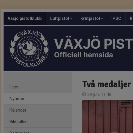
Växjö pistolklubb
Luftpistol
Krutpistol
IPSC
R
VÄXJÖ PIS
Officiell hemsida
Två medaljer 
Hem
29 jun, 11:48
Nyheter
Kalender
Bildgalleri