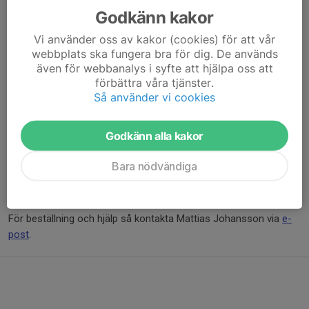
använder som underlag när man söker licens.
Godkänn kakor
År 1. Brons. År 2. Silver. År 3. Guld.
Vi använder oss av kakor (cookies) för att vår
Om man sedan uppfyller kravet för Guldmärket i ytterligare 3 år
webbplats ska fungera bra för dig. De används
få man ett lägre Årtalsmärke med en stjärna. Efter ytterligare 3
även för webbanalys i syfte att hjälpa oss att
år ett Årtalsmärke med två stjärnor. Osv.
förbättra våra tjänster.
Efter 54 år, om jag räknat rätt, så får man det sista märket.
Så använder vi cookies
Vad jag känner till så har vi i dag bara en skytt, Jan Lindström,
som klarat av detta. En otrolig prestation.
Godkänn alla kakor
Nationella märken
Bara nödvändiga
Sportskyttemärken
Standardmedalj
För beställning och hjälp så kontakta Mattias Johansson via
e-
post
.