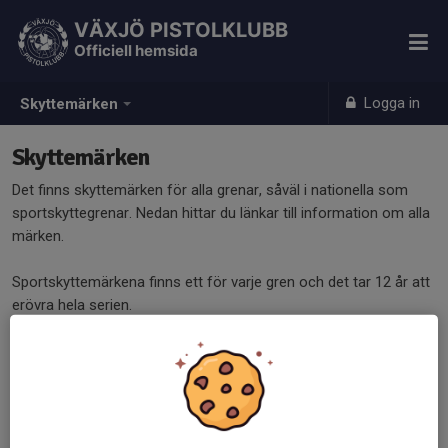
VÄXJÖ PISTOLKLUBB
Officiell hemsida
Logga in
Skyttemärken
Skyttemärken
Det finns skyttemärken för alla grenar, såväl i nationella som
sportskyttegrenar. Nedan hittar du länkar till information om alla
märken.
Sportskyttemärkena finns ett för varje gren och det tar 12 år att
erövra hela serien.
De nationella märkena är lite annorlunda. För flera av dem skall
man uppfylla fordringarna varje år och sedan får man vart tredje
år köpa märket med en stjärna, efter ytterligare tre år märke
med två stjärnor osv.
Som exempel kan vi ta Pistolskyttemärket, dvs det märke som vi