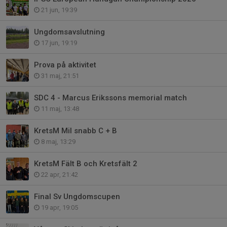
21 jun, 19:39
Ungdomsavslutning
17 jun, 19:19
Prova på aktivitet
31 maj, 21:51
SDC 4 - Marcus Erikssons memorial match
11 maj, 13:48
KretsM Mil snabb C + B
8 maj, 13:29
KretsM Fält B och Kretsfält 2
22 apr, 21:42
Final Sv Ungdomscupen
19 apr, 19:05