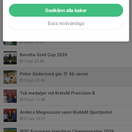
5 aug, 21:36
Godkänn alla kakor
Dubbla guld vid KretsM Snabb
Bara nödvändiga
2 aug, 17:41
SM-guld till Jerry Pettersson
30 jul, 10:07
Beretta Gold Cup 2026
14 jul, 20:48
Peter Söderlund gör 💯 46-serier
29 jun, 22:46
Två medaljer vid KretsM Precision B
29 jun, 11:48
Anders Magnusson vann KlubbM Sportpistol
27 jun, 14:37
IPSC European Handgun Championship 2026