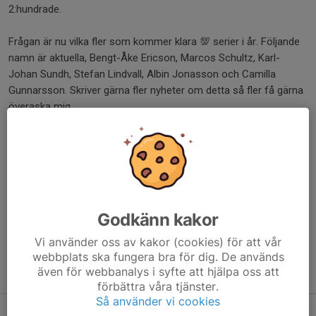
2:hundrade.
Frågan är nu vilka fler som kommer klara 💯 serier i år. Följande
namn är aktuella, Bengt-Åke Ericson, Marcos Schultz, Karl-
Johan Sundh, Stefan Lindvall, Albin Jonasson och Camilla
Gunnarsson. Skriver gärna fler nyheter om detta så fler få gärna
överaska mig.
Just Albin ska vi hålla ögonen på då han precis har tagit sitt
Pistolskyttekort. Ingen av årets nybörjare har tidigare klarat att
göra 💯 serier första året.
Dela nyhet
Godkänn kakor
Vi använder oss av kakor (cookies) för att vår
webbplats ska fungera bra för dig. De används
även för webbanalys i syfte att hjälpa oss att
Tidigare nyheter
förbättra våra tjänster.
Så använder vi cookies
Ministerbesök på Lövåsen