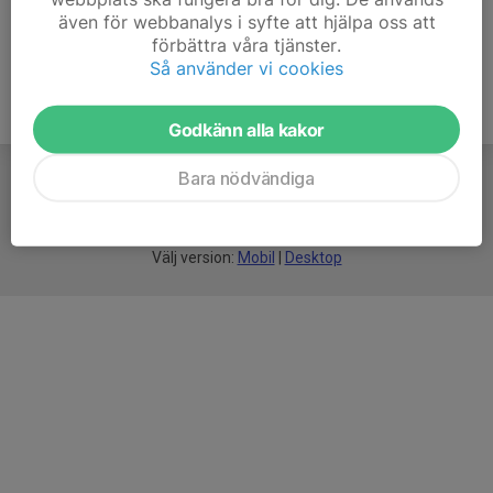
även för webbanalys i syfte att hjälpa oss att
förbättra våra tjänster.
Så använder vi cookies
Godkänn alla kakor
Bara nödvändiga
För
smarta
idrottsföreningar
Välj version:
Mobil
|
Desktop