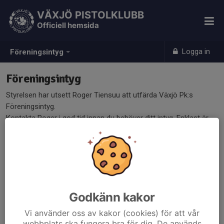
VÄXJÖ PISTOLKLUBB
Officiell hemsida
Logga in
Föreningsintyg
Föreningsintyg
Styrelsen har utsett Roger Tiensuu att utfärda Växjö Pk:s
Föreningsintyg.
Kontakta Roger i god tid innan du behöver ditt intyg. Enklast är
att skicka ett mail till
roger@tiensuu.net
.
Lathund för första licens.
HÄR
Licenskrav.
HÄR
Godkänn kakor
Vi använder oss av kakor (cookies) för att vår
webbplats ska fungera bra för dig. De används