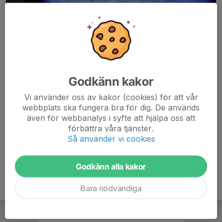
Godkänn kakor
Här hamnar automatiskt de senaste nyheterna på hemsidan. För
Vi använder oss av kakor (cookies) för att vår
att kunna börja administrera hemsidan loggar du in högst upp till
webbplats ska fungera bra för dig. De används
höger.
även för webbanalys i syfte att hjälpa oss att
förbättra våra tjänster.
/Svenskalag.se
Så använder vi cookies
Godkänn alla kakor
Bara nödvändiga