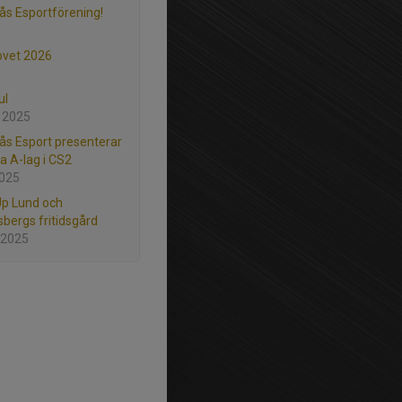
ås Esportförening!
ovet 2026
ul
 2025
ås Esport presenterar
ya A-lag i CS2
2025
Up Lund och
sbergs fritidsgård
 2025