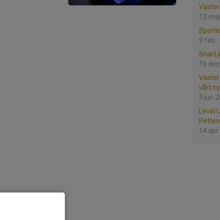
Väster
12 maj
Sportl
9 feb
Snart j
16 dec
Väster
vårt n
9 jun 
Level 
Petter
14 apr