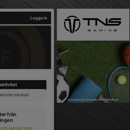
Logga in
aktivitet
aktivitet inbokad
er från
ningen
sommarlovet med