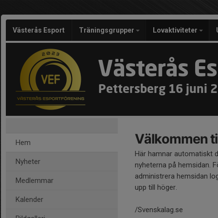
Västerås Esport
Träningsgrupper
Lovaktiviteter
Västerås Es
Pettersberg 16 juni 
Välkommen til
Hem
Här hamnar automatiskt 
Nyheter
nyheterna på hemsidan. Fö
administrera hemsidan log
Medlemmar
upp till höger.
Kalender
/Svenskalag.se