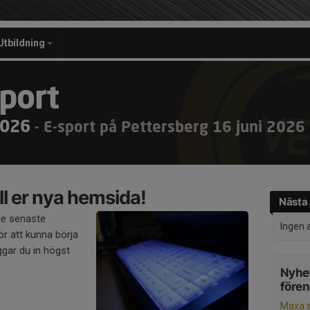
Utbildning
port
2026
- E-sport på Pettersberg 16 juni 2026
l er nya hemsida!
Nästa 
de senaste
Ingen 
r att kunna börja
gar du in högst
Nyhet
före
Maxa 