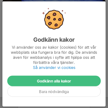
Godkänn kakor
Här hamnar automatiskt de senaste nyheterna på hemsidan. För
Vi använder oss av kakor (cookies) för att vår
att kunna börja administrera hemsidan loggar du in högst upp till
webbplats ska fungera bra för dig. De används
höger.
även för webbanalys i syfte att hjälpa oss att
förbättra våra tjänster.
/Svenskalag.se
Så använder vi cookies
Godkänn alla kakor
Bara nödvändiga