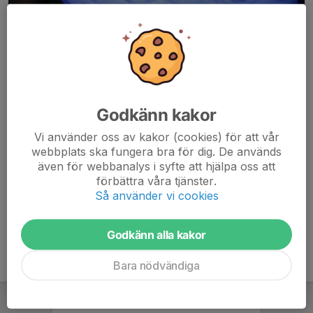
Godkänn kakor
Här hamnar automatiskt de senaste nyheterna på hemsidan. För
Vi använder oss av kakor (cookies) för att vår
att kunna börja administrera hemsidan loggar du in högst upp till
webbplats ska fungera bra för dig. De används
höger.
även för webbanalys i syfte att hjälpa oss att
förbättra våra tjänster.
/Svenskalag.se
Så använder vi cookies
Godkänn alla kakor
Bara nödvändiga