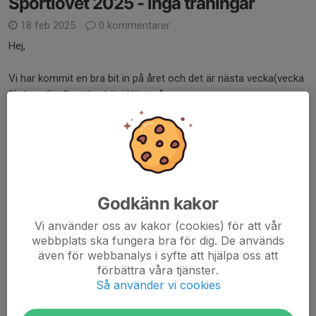
Sportlovet 2025 - inga träningar
18 feb 2025
0 kommentarer
Hej,
Vi har kommit en bra bit in på året och det är nästa vecka(vecka
9) dags för Sportlov här i Västerås.
Under sportlovet kommer vi inte ha de vanliga träningarna på
plats.
Det är borttagna under aktiviteter också.
Mvh
Godkänn kakor
Läs mer
Vi använder oss av kakor (cookies) för att vår
webbplats ska fungera bra för dig. De används
Höstlovet
även för webbanalys i syfte att hjälpa oss att
förbättra våra tjänster.
22 okt 2024
0 kommentarer
Så använder vi cookies
Hej,