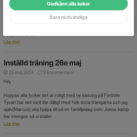
Godkänn alla kakor
Vi hade en rolig och intensiv träning i söndags där vi tränade lite
inför hur nästa söndag kommer se ut. Tror det flesta tyckte det
Bara nödvändiga
var lärorikt även om det blir lite intensivt och stressande ibland.
Vill påminna er...
Läs mer
Inställd träning 26e maj
25 maj 2024
0 kommentarer
Hej,
Hoppas alla tycker det är roligt med ny säsong på Fortnite.
Tyvärr har det varit lite dåligt med folk sista tränigarna och jag
själv(Marcus) ska hjälpa till på en familljedag som Junos kamp
har imorgon så vi ställer...
Läs mer