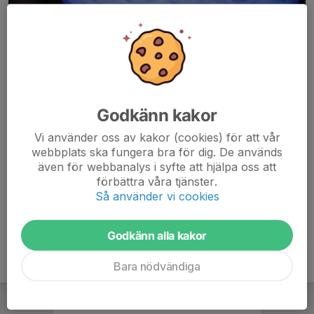
Godkänn kakor
Här hamnar automatiskt de senaste nyheterna på hemsidan. För
Vi använder oss av kakor (cookies) för att vår
att kunna börja administrera hemsidan loggar du in högst upp till
webbplats ska fungera bra för dig. De används
höger.
även för webbanalys i syfte att hjälpa oss att
förbättra våra tjänster.
/Svenskalag.se
Så använder vi cookies
Godkänn alla kakor
Bara nödvändiga