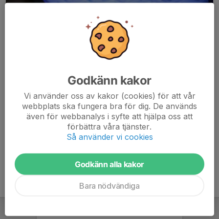
Godkänn kakor
Här hamnar automatiskt de senaste nyheterna på hemsidan. För
Vi använder oss av kakor (cookies) för att vår
att kunna börja administrera hemsidan loggar du in högst upp till
webbplats ska fungera bra för dig. De används
höger.
även för webbanalys i syfte att hjälpa oss att
förbättra våra tjänster.
/Svenskalag.se
Så använder vi cookies
Godkänn alla kakor
Bara nödvändiga