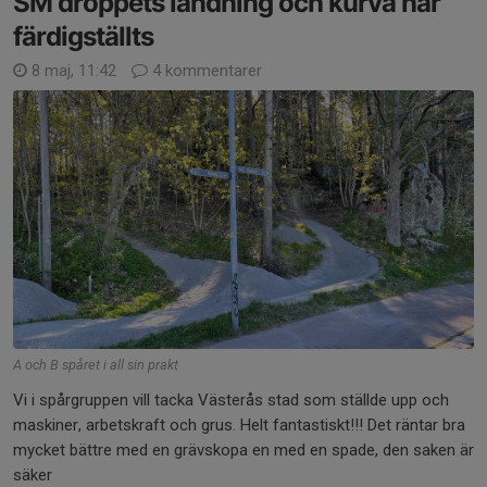
SM droppets landning och kurva har
färdigställts
8 maj, 11:42
4 kommentarer
A och B spåret i all sin prakt
Vi i spårgruppen vill tacka Västerås stad som ställde upp och
maskiner, arbetskraft och grus. Helt fantastiskt!!! Det räntar bra
mycket bättre med en grävskopa en med en spade, den saken är
säker