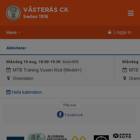
VÄSTERÅS CK
Sedan 1916
Logga in
Hem
Aktiviteter
Måndag 10 aug, 18:00-19:30
Måndag 1
Vuxen MTB
MTB Träning Vuxen Röd (Medel+)
MTB V
Orientalen
Orien
Hela kalendern
Följ oss
Facebook