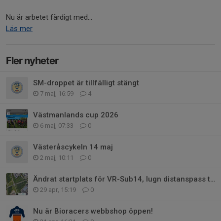
Nu är arbetet färdigt med...
Läs mer
Fler nyheter
SM-droppet är tillfälligt stängt
7 maj, 16:59
4
Västmanlands cup 2026
6 maj, 07:33
0
Västeråscykeln 14 maj
2 maj, 10:11
0
Ändrat startplats för VR-Sub14, lugn distanspass till Köping
29 apr, 15:19
0
Nu är Bioracers webbshop öppen!