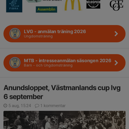
LVG - anmälan träning 2026
Ungdomsträning
MTB - intresseanmälan säsongen 2026
Barn - och Ungdomsträning
Anundsloppet, Västmanlands cup lvg
6 september
5 aug, 15:24
1 kommentar