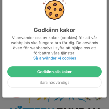
Foto: Anne Klangeby
VCK bygger MTB-arena!!!
Under veckan som har gått har Allmänna Arvsfonden godkänt
VCK:s ansökan om medel för att bygga en MTB-Arena på
Godkänn kakor
Rönnby. Under nästa vecka fattar RF-SISU beslut gällande vår
ansökan för medel kopplat...
Vi använder oss av kakor (cookies) för att vår
Läs mer
webbplats ska fungera bra för dig. De används
även för webbanalys i syfte att hjälpa oss att
förbättra våra tjänster.
VR rabatt hos Velospeed
Så använder vi cookies
28 maj, 16:08
1 kommentar
Godkänn alla kakor
Bara nödvändiga