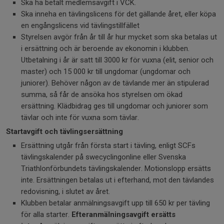
Ska ha betalt medlemsavgift i VCK.
Ska inneha en tävlingslicens för det gällande året, eller köpa
en engångslicens vid tävlingstillfället
Styrelsen avgör från år till år hur mycket som ska betalas ut
i ersättning och är beroende av ekonomin i klubben.
Utbetalning i år är satt till 3000 kr för vuxna (elit, senior och
master) och 15 000 kr till ungdomar (ungdomar och
juniorer). Behöver någon av de tävlande mer än stipulerad
summa, så får de ansöka hos styrelsen om ökad
ersättning. Klädbidrag ges till ungdomar och juniorer som
tävlar och inte för vuxna som tävlar.
Startavgift och tävlingsersättning
Ersättning utgår från första start i tävling, enligt SCFs
tävlingskalender på swecyclingonline eller Svenska
Triathlonförbundets tävlingskalender. Motionslopp ersätts
inte. Ersättningen betalas ut i efterhand, mot den tävlandes
redovisning, i slutet av året.
Klubben betalar anmälningsavgift upp till 650 kr per tävling
för alla starter.
Efteranmälningsavgift ersätts