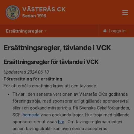
VÄSTERÅS CK
Sedan 1916
Logga in
Ersättningsregler
Ersättningsregler, tävlande i VCK
Ersättningsregler för tävlande i VCK
Uppdaterad 2024 06 10
Förutsättning för ersättning
För att erhålla ersättning krävs att den tävlande:
Tävlar i den senaste versionen av Västerås CK:s godkända
föreningströja, med sponsorer enligt gällande sponsoravtal,
eller i en godkänd mästartröja. På Svenska Cykelförbundets,
SCF,
hemsida
visas godkända tröjor. Hur tröja med gällande
sponsorer ser ut visas
här
. Om tävlingsreglerna medger
annan tävlingsdräkt- kan även denna accepteras.