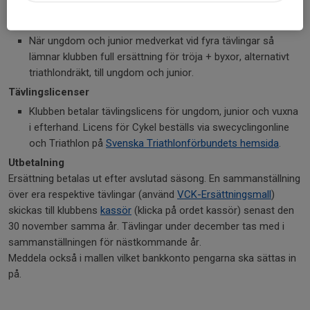
ansökan. Gärna i god tid innan.
Kläder
När ungdom och junior medverkat vid fyra tävlingar så
lämnar klubben full ersättning för tröja + byxor, alternativt
triathlondräkt, till ungdom och junior.
Tävlingslicenser
Klubben betalar tävlingslicens för ungdom, junior och vuxna
i efterhand. Licens för Cykel beställs via swecyclingonline
och Triathlon på
Svenska Triathlonförbundets hemsida
.
Utbetalning
Ersättning betalas ut efter avslutad säsong. En sammanställning
över era respektive tävlingar (använd
VCK-Ersättningsmall
)
skickas till klubbens
kassör
(klicka på ordet kassör) senast den
30 november samma år. Tävlingar under december tas med i
sammanställningen för nästkommande år.
Meddela också i mallen vilket bankkonto pengarna ska sättas in
på.