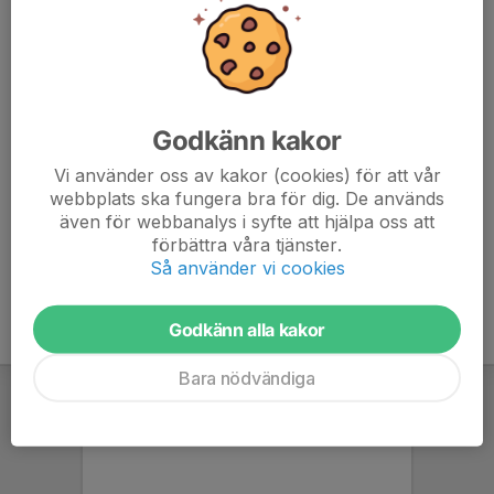
En kväll i augusti i Björnöbacken. Västerås Cykelklubb arrangerar
Västmanlands Cup. Många cyklister i alla åldrar möts och cyklar.
Godkänn kakor
Funktionär
Vi använder oss av kakor (cookies) för att vår
VCK arrangerar två deltävlingar i Västmanlands Cup och
webbplats ska fungera bra för dig. De används
även för webbanalys i syfte att hjälpa oss att
behöver funktionärer för genomförandet.
förbättra våra tjänster.
Anmäl dig
HÄR
Så använder vi cookies
Godkänn alla kakor
Bara nödvändiga