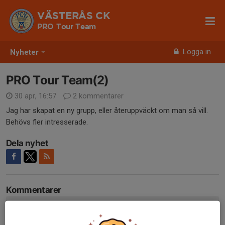
VÄSTERÅS CK
PRO Tour Team
Logga in
Nyheter
PRO Tour Team(2)
30 apr, 16:57
2 kommentarer
Jag har skapat en ny grupp, eller återuppväckt om man så vill.
Behövs fler intresserade.
Dela nyhet
Kommentarer
Karin Norén
3 jun, 18:52
Vad bra Mats!