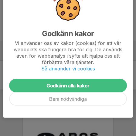
Mats Thyselius
3 jun, 21:11
Mycket tidigt skede. Plan för uppstart behöver utvecklas.
Godkänn kakor
Tidigare nyheter
Vi använder oss av kakor (cookies) för att vår
PRO Tour Team(2)
webbplats ska fungera bra för dig. De används
30 apr, 16:57
2
även för webbanalys i syfte att hjälpa oss att
förbättra våra tjänster.
Så använder vi cookies
Godkänn alla kakor
Bara nödvändiga