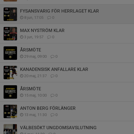
FYSANSVARIG FÖR HERRLAGET KLAR
8 jun, 17:05
0
MAX NYSTRÖM KLAR
3 jun, 19:57
0
ÅRSMÖTE
29 maj, 09:00
0
KANADENSISK ANFALLARE KLAR
20 maj, 21:37
0
ÅRSMÖTE
15 maj, 10:00
0
ANTON BERG FÖRLÄNGER
13 maj, 11:30
0
VÄLBESÖKT UNGDOMSAVSLUTNING