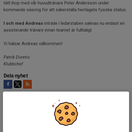
tätt ihop med vår huvudtränare Peter Andersson under
kommande säsong för att säkerställa herrlagets fysiska status.
I och med Andreas
inträde i ledarstaben saknas nu endast en
assisterande tränare innan teamet är fulltaligt.
Vi hälsar Andreas välkommen!
Patrik Duretic
Klubbchef
Dela nyhet
Tidigare nyheter
WILLIAM SKOOGH FLYTTAS UPP
Idag, 17:34
0