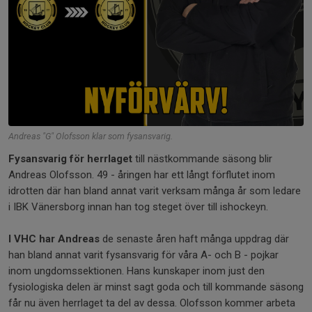
Andreas "G" Olofsson klar som fysansvarig.
Fysansvarig för herrlaget
till nästkommande säsong blir
Andreas Olofsson. 49 - åringen har ett långt förflutet inom
idrotten där han bland annat varit verksam många år som ledare
i IBK Vänersborg innan han tog steget över till ishockeyn.
I VHC har Andreas
de senaste åren haft många uppdrag där
han bland annat varit fysansvarig för våra A- och B - pojkar
inom ungdomssektionen. Hans kunskaper inom just den
fysiologiska delen är minst sagt goda och till kommande säsong
får nu även herrlaget ta del av dessa. Olofsson kommer arbeta