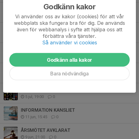
Godkänn kakor
STORT TACK!
Vi använder oss av kakor (cookies) för att vår
2 aug, 11:43
0
webbplats ska fungera bra för dig. De används
även för webbanalys i syfte att hjälpa oss att
SÄSONGSKORT 2026 - 27
förbättra våra tjänster.
31 jul, 12:29
0
Så använder vi cookies
Information Västkustens Sommarhockeyskola 2026
29 jul, 12:47
0
Godkänn alla kakor
OSKAR ZINGMARK TILLBAKA I VHC
Bara nödvändiga
15 jul, 13:08
0
LITE SILLY SEASON & INFO GÄLLANDE HOCKEYTVÅAN SÖDRA
5 jul, 19:00
0
INFORMATION KANSLIET
11 jun, 15:45
0
ÅRSMÖTET AVKLARAT
9 jun, 21:00
0