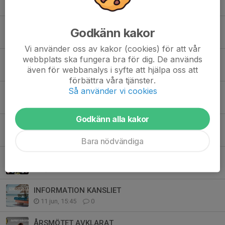
Tidigare nyheter
STORT TACK!
Godkänn kakor
2 aug, 11:43
0
Vi använder oss av kakor (cookies) för att vår
webbplats ska fungera bra för dig. De används
SÄSONGSKORT 2026 - 27
även för webbanalys i syfte att hjälpa oss att
31 jul, 12:29
0
förbättra våra tjänster.
Så använder vi cookies
Information Västkustens Sommarhockeyskola 2026
29 jul, 12:47
0
Godkänn alla kakor
OSKAR ZINGMARK TILLBAKA I VHC
15 jul, 13:08
0
Bara nödvändiga
LITE SILLY SEASON & INFO GÄLLANDE HOCKEYTVÅAN SÖDRA
5 jul, 19:00
0
INFORMATION KANSLIET
11 jun, 15:45
0
ÅRSMÖTET AVKLARAT