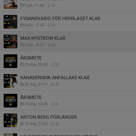
9 jun, 21:00
0
FYSANSVARIG FÖR HERRLAGET KLAR
8 jun, 17:05
0
MAX NYSTRÖM KLAR
3 jun, 19:57
0
ÅRSMÖTE
29 maj, 09:00
0
KANADENSISK ANFALLARE KLAR
20 maj, 21:37
0
ÅRSMÖTE
15 maj, 10:00
0
ANTON BERG FÖRLÄNGER
13 maj, 11:30
0