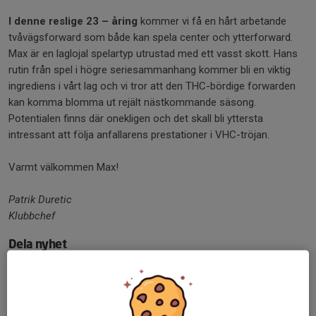
I denne reslige 23 – åring
kommer vi få en hårt arbetande
tvåvägsforward som både kan spela center och ytterforward.
Max är en laglojal spelartyp utrustad med ett vasst skott. Hans
rutin från spel i högre seriesammanhang kommer bli en viktig
ingrediens i vårt lag och vi tror att den THC-bördige forwarden
kan komma blomma ut rejält nästkommande säsong.
Potentialen finns där onekligen och det skall bli yttersta
intressant att följa anfallarens prestationer i VHC-tröjan.
Varmt välkommen Max!
Patrik Duretic
Klubbchef
Dela nyhet