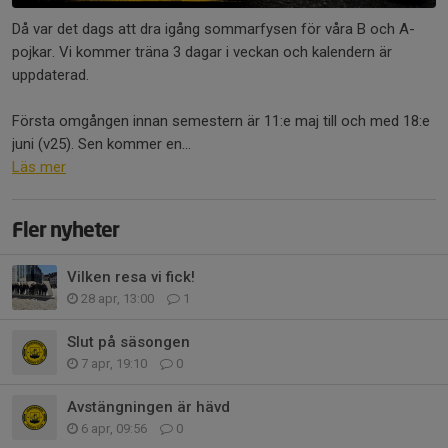
Då var det dags att dra igång sommarfysen för våra B och A-
pojkar. Vi kommer träna 3 dagar i veckan och kalendern är
uppdaterad.
Första omgången innan semestern är 11:e maj till och med 18:e
juni (v25). Sen kommer en...
Läs mer
Fler nyheter
Vilken resa vi fick!
28 apr, 13:00
1
Slut på säsongen
7 apr, 19:10
0
Avstängningen är hävd
6 apr, 09:56
0