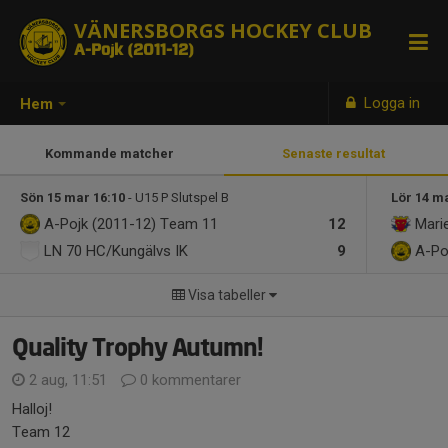
VÄNERSBORGS HOCKEY CLUB
A-Pojk (2011-12)
Logga in
Hem
Kommande matcher
Senaste resultat
Sön 15 mar 16:10
- U15 P Slutspel B
Lör 14 m
A-Pojk (2011-12)
Team 11
12
Mari
LN 70 HC/Kungälvs IK
9
A-Po
Visa tabeller
Quality Trophy Autumn!
2 aug, 11:51
0 kommentarer
Halloj!
Team 12