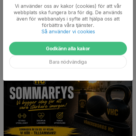
på egen hand. Oavsett semester eller hemma så kan man alltid
Vi använder oss av kakor (cookies) för att vår
träna och vi önskar att ni...
webbplats ska fungera bra för dig. De används
Läs mer
även för webbanalys i syfte att hjälpa oss att
förbättra våra tjänster.
Så använder vi cookies
Sommarfysen är äntligen här
8 maj, 19:54
0 kommentarer
Godkänn alla kakor
Bara nödvändiga