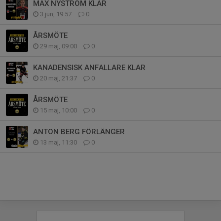
MAX NYSTRÖM KLAR
3 jun, 19:57
0
ÅRSMÖTE
29 maj, 09:00
0
KANADENSISK ANFALLARE KLAR
20 maj, 21:37
0
ÅRSMÖTE
15 maj, 10:00
0
ANTON BERG FÖRLÄNGER
13 maj, 11:30
0