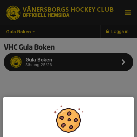
VÄNERSBORGS HOCKEY CLUB
OFFICIELL HEMSIDA
Logga in
Gula Boken
VHC Gula Boken
Gula Boken
Säsong 25/26