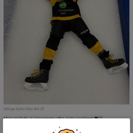
Många byten blev det 🤣
Idag spelade vi säsongens allra sista poolspel 🖤💛
Det blev en helg med stort manfall på grund av sportlovsresor