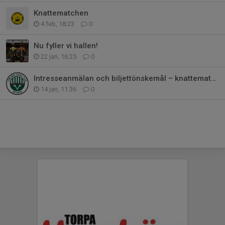
Knattematchen
4 feb, 18:23
0
Nu fyller vi hallen!
22 jan, 16:25
0
Intresseanmälan och biljettönskemål – knattematch i Scandinavium 12 mars (F
14 jan, 11:36
0