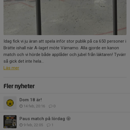
Idag fick vi ju äran att spela inför stor publik på ca 650 personer i
Brätte ishall när A-laget möte Värnamo. Alla gjorde en kanon
match och vi hörde både applåder och jubel från läktaren! Tyvärr
så gick det inte hela...
Läs mer
Fler nyheter
Dom 18 är!
14 feb, 20:16
0
Paus match på lördag 🤩
9 feb, 22:05
1