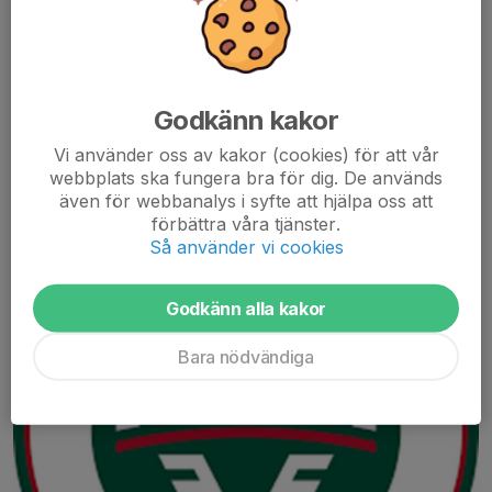
och sjukdomar, men tillsammans löste vi det 💪🏻 Tack vare tre
fantastiska inlån från Team 16 (varav två...
Läs mer
Godkänn kakor
Biljetterna till Frölunda har kommit!
Vi använder oss av kakor (cookies) för att vår
webbplats ska fungera bra för dig. De används
20 feb, 09:03
0 kommentarer
även för webbanalys i syfte att hjälpa oss att
förbättra våra tjänster.
Så använder vi cookies
Godkänn alla kakor
Bara nödvändiga