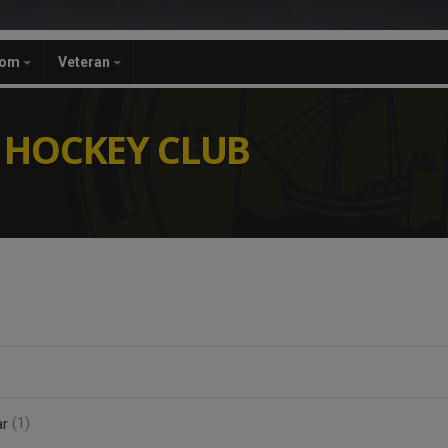
dom
Veteran
 HOCKEY CLUB
ar
(1)