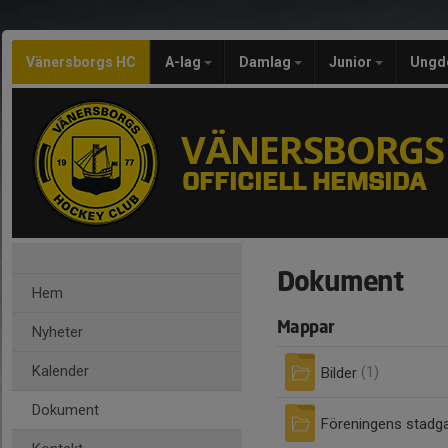
Vänersborgs HC
A-lag
Damlag
Junior
Ung
VÄNERSBORGS
OFFICIELL HEMSIDA
Dokument
Hem
Mappar
Nyheter
Kalender
Bilder
(1)
Dokument
Föreningens stadg