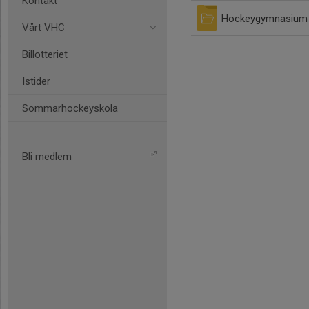
Kontakt
Hockeygymnasium
Vårt VHC
Billotteriet
Istider
Sommarhockeyskola
Bli medlem