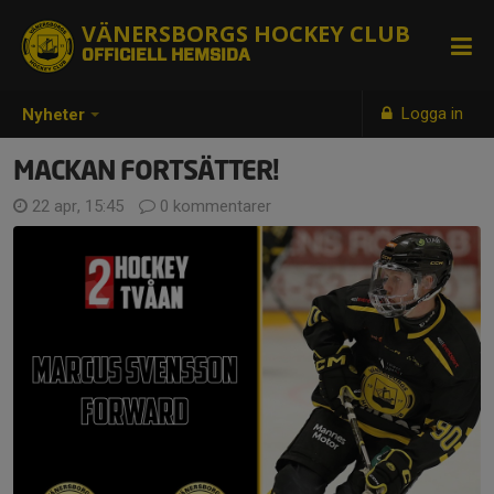
VÄNERSBORGS HOCKEY CLUB
OFFICIELL HEMSIDA
Logga in
Nyheter
MACKAN FORTSÄTTER!
22 apr, 15:45
0 kommentarer