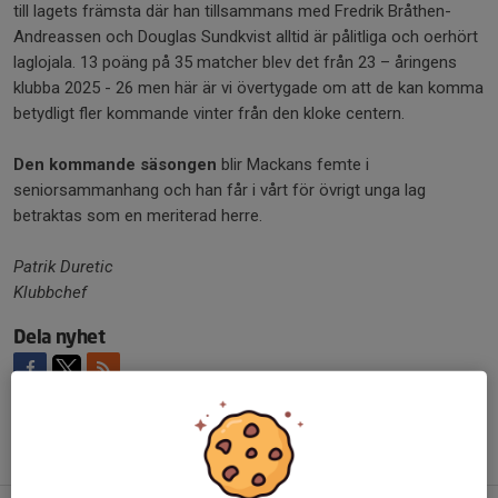
till lagets främsta där han tillsammans med Fredrik Bråthen-
Andreassen och Douglas Sundkvist alltid är pålitliga och oerhört
laglojala. 13 poäng på 35 matcher blev det från 23 – åringens
klubba 2025 - 26 men här är vi övertygade om att de kan komma
betydligt fler kommande vinter från den kloke centern.
Den kommande säsongen
blir Mackans femte i
seniorsammanhang och han får i vårt för övrigt unga lag
betraktas som en meriterad herre.
Patrik Duretic
Klubbchef
Dela nyhet
Tidigare nyheter