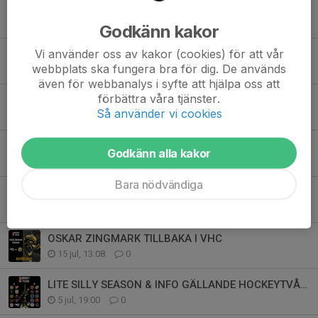
BILLOTTERIET 2026
Idag, 18:00
0
Godkänn kakor
Vi använder oss av kakor (cookies) för att vår
WILLIAM SKOOGH FLYTTAS UPP
webbplats ska fungera bra för dig. De används
Igår, 17:34
0
även för webbanalys i syfte att hjälpa oss att
förbättra våra tjänster.
STORT TACK!
Så använder vi cookies
2 aug, 11:43
0
SÄSONGSKORT 2026 - 27
Godkänn alla kakor
31 jul, 12:29
0
Bara nödvändiga
Information Västkustens Sommarhockeyskola 2026
29 jul, 12:47
0
OSKAR ZINGMARK TILLBAKA I VHC
15 jul, 13:08
0
LITE SILLY SEASON & INFO GÄLLANDE HOCKEYTVÅAN SÖDRA
5 jul, 19:00
0