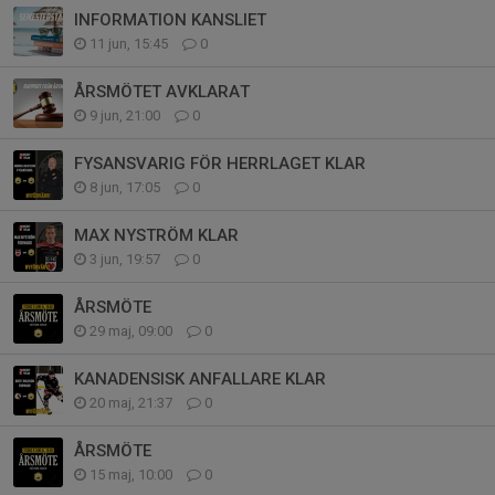
INFORMATION KANSLIET
11 jun, 15:45
0
ÅRSMÖTET AVKLARAT
9 jun, 21:00
0
FYSANSVARIG FÖR HERRLAGET KLAR
8 jun, 17:05
0
MAX NYSTRÖM KLAR
3 jun, 19:57
0
ÅRSMÖTE
29 maj, 09:00
0
KANADENSISK ANFALLARE KLAR
20 maj, 21:37
0
ÅRSMÖTE
15 maj, 10:00
0