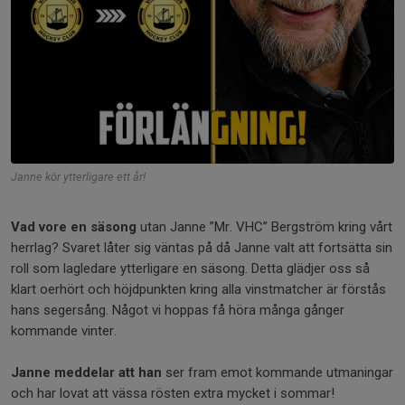
Janne kör ytterligare ett år!
Vad vore en säsong
utan Janne ”Mr. VHC” Bergström kring vårt
herrlag? Svaret låter sig väntas på då Janne valt att fortsätta sin
roll som lagledare ytterligare en säsong. Detta glädjer oss så
klart oerhört och höjdpunkten kring alla vinstmatcher är förstås
hans segersång. Något vi hoppas få höra många gånger
kommande vinter.
Janne meddelar att han
ser fram emot kommande utmaningar
och har lovat att vässa rösten extra mycket i sommar!