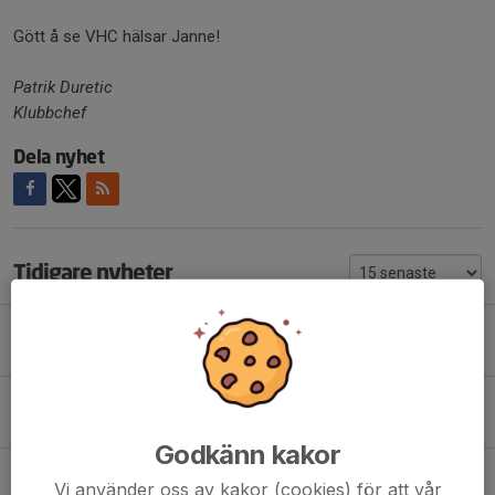
Gött å se VHC hälsar Janne!
Patrik Duretic
Klubbchef
Dela nyhet
Tidigare nyheter
BILLOTTERIET 2026
7 aug, 18:00
0
WILLIAM SKOOGH FLYTTAS UPP
6 aug, 17:34
0
Godkänn kakor
STORT TACK!
Vi använder oss av kakor (cookies) för att vår