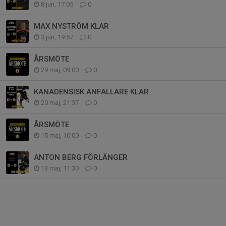
8 jun, 17:05
0
MAX NYSTRÖM KLAR
3 jun, 19:57
0
ÅRSMÖTE
29 maj, 09:00
0
KANADENSISK ANFALLARE KLAR
20 maj, 21:37
0
ÅRSMÖTE
15 maj, 10:00
0
ANTON BERG FÖRLÄNGER
13 maj, 11:30
0