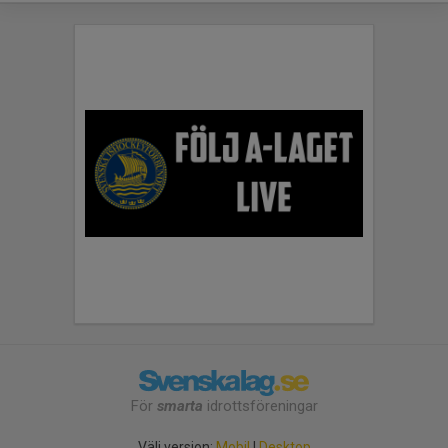
För
smarta
idrottsföreningar
Välj version:
Mobil
|
Desktop