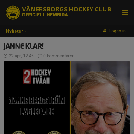
VÄNERSBORGS HOCKEY CLUB
OFFICIELL HEMSIDA
Logga in
Nyheter
JANNE KLAR!
22 apr, 12:45
0 kommentarer