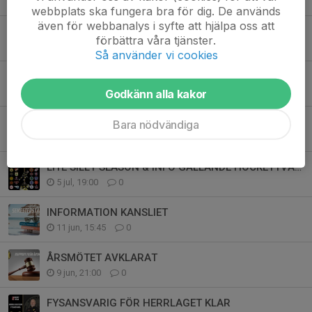
2 aug, 11:43
0
webbplats ska fungera bra för dig. De används
även för webbanalys i syfte att hjälpa oss att
SÄSONGSKORT 2026 - 27
förbättra våra tjänster.
31 jul, 12:29
0
Så använder vi cookies
Information Västkustens Sommarhockeyskola 2026
29 jul, 12:47
0
Godkänn alla kakor
OSKAR ZINGMARK TILLBAKA I VHC
Bara nödvändiga
15 jul, 13:08
0
LITE SILLY SEASON & INFO GÄLLANDE HOCKEYTVÅAN SÖDRA
5 jul, 19:00
0
INFORMATION KANSLIET
11 jun, 15:45
0
ÅRSMÖTET AVKLARAT
9 jun, 21:00
0
FYSANSVARIG FÖR HERRLAGET KLAR