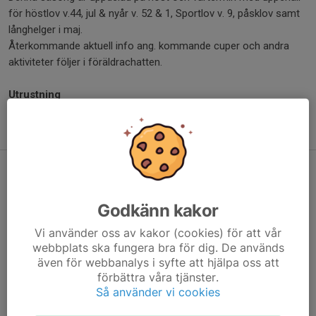
för höstlov v.44, jul & nyår v. 52 & 1, Sportlov v. 9, påsklov samt
långhelger i maj.
Återkommande aktuell info ang. kommande cuper och andra
aktiviteter följer i föräldrachatten.
Utrustning
Innebandyklubba, glasögon, inomhusskor samt vattenflaska
Kontaktuppgifter finns under
Truppen
till vänster.
Säsong 2023/2024
8 aug 2023
0 kommentarer
Godkänn kakor
ÄNTLIGEN är vi nära:
Den 22 augusti drar innebandysäsongen för 2023/2024 igång!
Vi använder oss av kakor (cookies) för att vår
webbplats ska fungera bra för dig. De används
Nedan följer lite användbar info:
även för webbanalys i syfte att hjälpa oss att
förbättra våra tjänster.
Träningstider & hallar
Så använder vi cookies
Denna säsongs träningstider är:
Tisdagar kl. 18.10-19.30 i Drakskeppshallen, Viggbyholm...