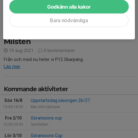
Godkänn alla kakor
Läs mer
Bara nödvändiga
Ihopslagning av P12 Rösjön och
Milsten
19 aug 2021
0 kommentarer
Från och med nu heter vi P12 Skarpäng
Läs mer
Kommande aktiviteter
Sön 16/8
Uppstartsdag säsongen 26/27
13:00-18:00
Mer info närmare
Fre 2/10
Göranssons cup
15:00-23:59
Sandviken
Lör 3/10
Göranssons Cup