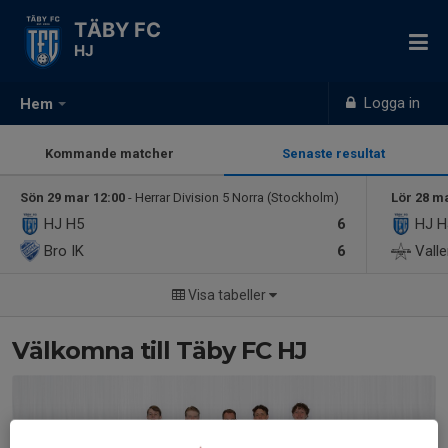
TÄBY FC
HJ
Logga in
Hem
Kommande matcher
Senaste resultat
Sön 29 mar 12:00
- Herrar Division 5 Norra (Stockholm)
Lör 28 m
HJ
H5
6
HJ
H
Bro IK
6
Vall
Visa tabeller
Välkomna till Täby FC HJ