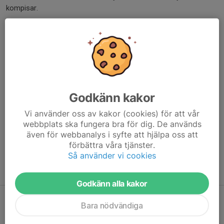
kompisar.
Innebandykul leds av utbildade ungdomstränare under 12
tillfällen där barnen får möjlighet att prova på att träna i grupp
med glädje och trygghet i fokus och innebandy som verktyg för
att väcka rörelseglädje!
Plats
: Hägerneholmshallen, Arninge
Godkänn kakor
Tid
: Lördagar kl. 09:00-10:00
När
: start 19 sep, 12 tillfällen
Vi använder oss av kakor (cookies) för att vår
Utrustning
: inomhusskor, innebandyklubba och
webbplats ska fungera bra för dig. De används
även för webbanalys i syfte att hjälpa oss att
innebandyglasögon (finns klubba och glasögon att låna)
förbättra våra tjänster.
Avgift hösttermin
:
Så använder vi cookies
I priset ingår t-shirt och vattenflaska. Vid varje träningstillfällen
kommer det att finnas frukt.
Godkänn alla kakor
Bara nödvändiga