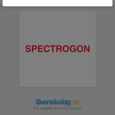
För
smarta
idrottsföreningar