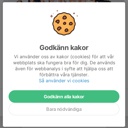
Godkänn kakor
DS är vårt främsta elitförberedande lag med spel i damernas
Vi använder oss av kakor (cookies) för att vår
division 1 och Juniorallsvenskan säsongen 25/26. Träningskultur
webbplats ska fungera bra för dig. De används
och hög standard på och utanför planen är prioriterade områden
även för webbanalys i syfte att hjälpa oss att
och genom det är målsättningen att fostra framtidens
förbättra våra tjänster.
elitspelare, inte minst till vårt SSL-lag.
Så använder vi cookies
Godkänn alla kakor
Bara nödvändiga