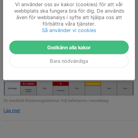
Vi använder oss av kakor (cookies) för att vår
Försäsong period 1
webbplats ska fungera bra för dig. De används
även för webbanalys i syfte att hjälpa oss att
5 maj, 14:03
0 kommentarer
förbättra våra tjänster.
Så använder vi cookies
Godkänn alla kakor
Bara nödvändiga
En överblick försäsoncgsschema. Följ kallelserna i svenskalag.
Läs mer