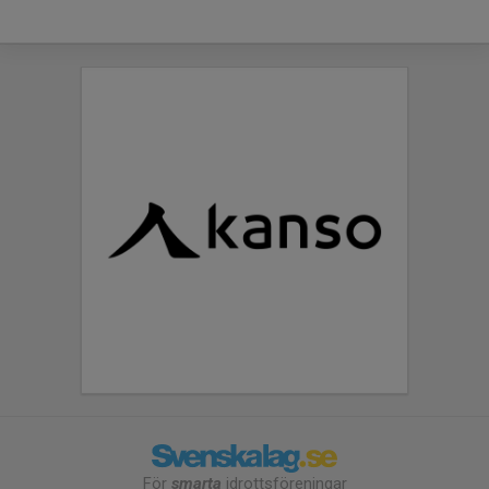
För
smarta
idrottsföreningar