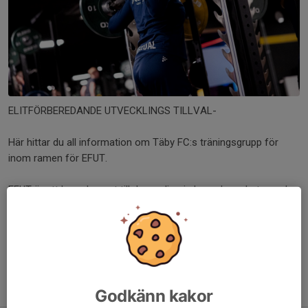
ELITFÖRBEREDANDE UTVECKLINGS TILLVAL-
Här hittar du all information om Täby FC:s träningsgrupp för
inom ramen för EFUT.
EFUT är ett komplement till den ordinarie lagverksamheten och
vänder sig till spelare som vill träna mer och utvecklas vidare
inom innebandyn i en utmanande och stimulerande miljö.
Träningarna fokuserar på teknik, fysik, koordination och
spelförståelse, och leds av erfarna instruktörer från Täby FC:s
ungdomsverksamhet.
Godkänn kakor