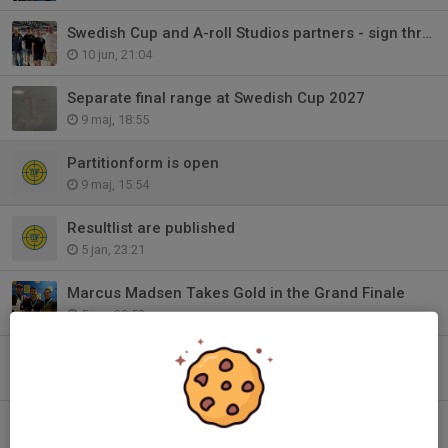
Swedish Cup and A-roll Studios partners - sign three-year agreement 2027-29
10 jun, 21:04
Separate final range at Swedish Cup 2027
9 maj, 18:55
Partitionform is open
9 maj, 15:54
Resultlist are published
5 jan, 23:21
Marcus Madsen Takes Gold in the Grand Finale
5 jan, 20:52
Three Days, Three Winners in Running Target
5 jan, 18:58
Behind the Scenes: The Team Behind Swedish Cup
5 jan, 16:21