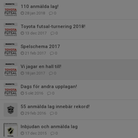
110 anmälda lag!
28 jan 2018
0
Toyota futsal-turnering 2018!
13 dec 2017
0
Spelschema 2017
21 feb 2017
0
Vi jagar en hall till!
18 jan 2017
0
Dags för andra upplagan!
5 okt 2016
0
55 anmälda lag innebär rekord!
29 feb 2016
0
Inbjudan och anmälda lag
17 dec 2015
0