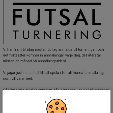
Vi har fram till idag nästan 50 lag anmälda till turneringen och
det fortsätter komma in anmälningar varje dag, det återstår
nästan en månad på anmälningstiden!
Vi jagar just nu en hall till att spela i för att kunna ta in alla lag
som vill vara med.
Så vänta inte med er anmälan, får vi inte tag i en hall till måste vi
sätta stopp i vissa klasser.
Inbjudan hittar ni
här