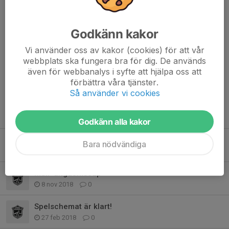
Dela nyhet
Godkänn kakor
Vi använder oss av kakor (cookies) för att vår
Kommentarer
webbplats ska fungera bra för dig. De används
även för webbanalys i syfte att hjälpa oss att
förbättra våra tjänster.
Så använder vi cookies
Tidigare nyheter
Godkänn alla kakor
MSIF ungdomscup blir Sportpengen cup
Bara nödvändiga
9 dec 2019
0
MSIF ungdomscup
8 nov 2018
0
Spelschemat är klart!
27 feb 2018
0