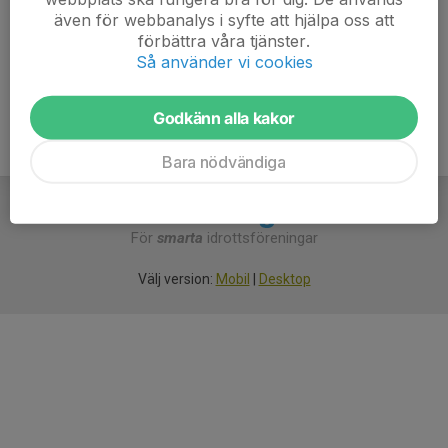
Gunnar Pettersson
även för webbanalys i syfte att hjälpa oss att
Cupansvarig
förbättra våra tjänster.
Så använder vi cookies
gunnar.pettersson@svenskfotboll.se
Godkänn alla kakor
Bara nödvändiga
För
smarta
idrottsföreningar
Välj version:
Mobil
|
Desktop