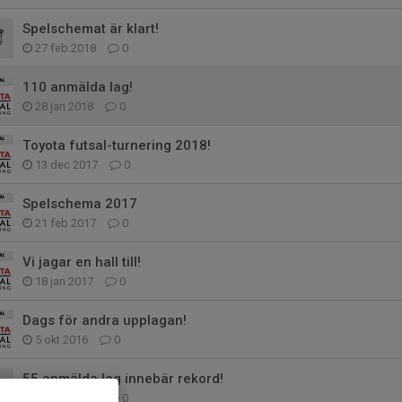
Spelschemat är klart!
27 feb 2018
0
110 anmälda lag!
28 jan 2018
0
Toyota futsal-turnering 2018!
13 dec 2017
0
Spelschema 2017
21 feb 2017
0
Vi jagar en hall till!
18 jan 2017
0
Dags för andra upplagan!
5 okt 2016
0
55 anmälda lag innebär rekord!
29 feb 2016
0