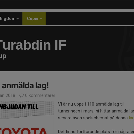
Ungdom
Cuper
urabdin IF
up
 anmälda lag!
jan 2018
0 kommentarer
Vi är nu uppe i 110 anmälda lag till
turneringen i mars, ni hittar anmälda l
senare även spelschemat på denna
lä
Det finns fortfarande plats för några 