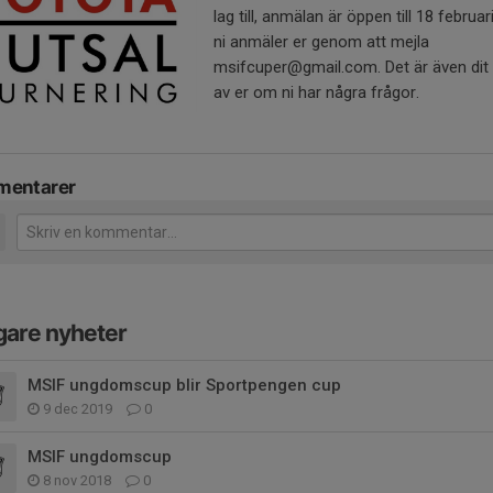
lag till, anmälan är öppen till 18 februar
ni anmäler er genom att mejla
msifcuper@gmail.com. Det är även dit 
av er om ni har några frågor.
entarer
gare nyheter
MSIF ungdomscup blir Sportpengen cup
9 dec 2019
0
MSIF ungdomscup
8 nov 2018
0