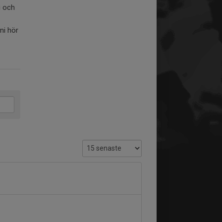
i och
ni hör