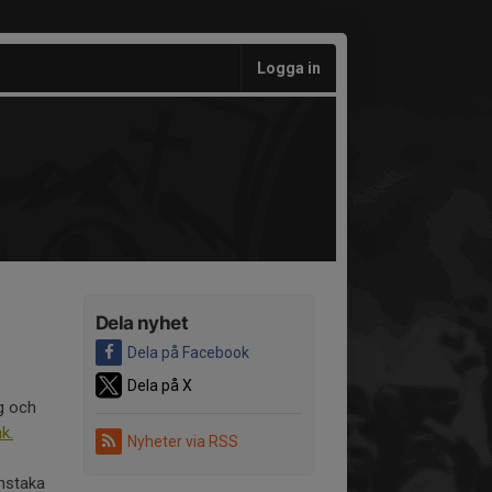
Logga in
Dela nyhet
Dela på Facebook
Dela på X
ag och
nk.
Nyheter via RSS
enstaka