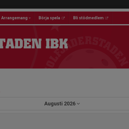
Arrangemang
Börja spela
Bli stödmedlem
TADEN IBK
a
Augusti 2026