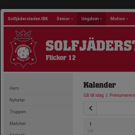
Solfjäderstaden IBK
Senior
Ungdom
Motion
SOLFJÄDERS
Flickor 12
Kalender
Hem
Gå till idag
|
Prenumerer
Nyheter
Truppen
Matcher
1
Lör