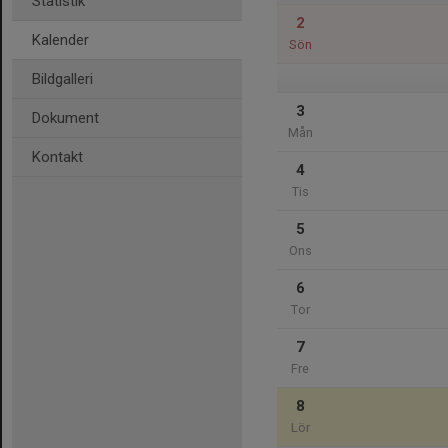
Statistik
2
Kalender
Sön
Bildgalleri
3
Dokument
Mån
Kontakt
4
Tis
5
Ons
6
Tor
7
Fre
8
Lör