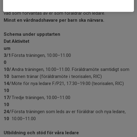
föräldramöte där vi informerar om föreningen och går igenom
vad som förväntas av er som föräldrar och ledare.
Minst en vårdnadshavare per barn ska närvara.
Schema under uppstarten
Dat
Aktivitet
um
3/1
Första träningen, 10.00–11.00
0
10/
Andra träningen, 10.00–11.00. Föräldramöte samtidigt som
10
barnen tränar (föräldramöte i teorisalen, RIC)
14/
Möte för nya ledare F/P21, 17.30–19.00 (teorisalen, RIC)
10
17/
Tredje träningen, 10.00–11.00
10
24/
Första träningen som leds av er föräldrar och nya ledare,
10
10.00–11.00
Utbildning och stöd för våra ledare