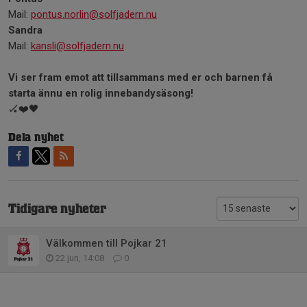
Mail:
pontus.norlin@solfjadern.nu
Sandra
Mail:
kansli@solfjadern.nu
Vi ser fram emot att tillsammans med er och barnen få
starta ännu en rolig innebandysäsong!
🏑❤️🖤
Dela nyhet
Tidigare nyheter
Välkommen till Pojkar 21
22 jun, 14:08
0