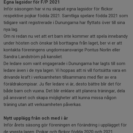
Egna lagsidor för F/P 2021
Inför säsongen har vi nu skapat egna lagsidor för flickor
respektive pojkar födda 2021. Samtliga spelare födda 2021 som
tidigare varit registrerade i Dunungarna har flyttats över till sina
nya lag.
Om ni redan nu vet att ert barn inte kommer att spela innebandy
under hösten och önskar bli borttagna från laget, ber vi er att
kontakta föreningens ungdomsansvarige Pontus Norlin eller
Sandra Landström på kansliet.
De ledare som varit engagerade i Dunungarna har lagts till som
ledare även i de nya lagen. Vi hoppas att ni vill fortsätta vara en
drivande kraft i verksamheten tillsammans med fler av era
föräldrakompisar. Ju fler ledare vi är, desto bättre blir det för
både barn och vuxna. Det blir enklare att planera träningar, dela
på ansvaret och skapa möjligheter att kunna missa någon
träning utan att verksamheten påverkas.
Nytt upplägg från och med i år
Inför årets säsong gör föreningen en förändring i upplägget för
de yngsta lagen. Pojkar och flickor födda 2020 och 2021