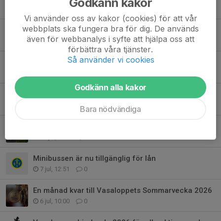
Godkänn kakor
3 aug, 13:30
0
Vi använder oss av kakor (cookies) för att vår
webbplats ska fungera bra för dig. De används
Hjälp till att fylla de sista funktionärspassen under Sommarveckan
även för webbanalys i syfte att hjälpa oss att
3 aug, 07:40
0
förbättra våra tjänster.
Så använder vi cookies
En vecka kvar till Vasaloppets sommarvecka
27 jul, 10:00
0
Godkänn alla kakor
Två veckor kvar till Vasaloppets sommarvecka
20 jul, 10:00
0
Bara nödvändiga
Tre veckor kvar till Vasaloppets Sommarvecka 2026
13 jul, 10:00
0
Minibussen är nu tillgänglig för lån
7 jul, 12:51
0
En månad kvar till Vasaloppets Sommarvecka 2026
6 jul, 10:00
0