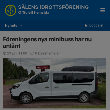
SÄLENS IDROTTSFÖRENING
Officiell hemsida
Logga in
Nyheter
Föreningens nya minibuss har nu
anlänt
29 jun, 11:00
0 kommentarer