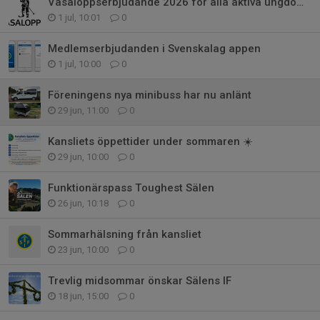
Vasaloppserbjudande 2026 för alla aktiva ungdomar och ledare i Sälens IF
1 jul, 10:01
0
Medlemserbjudanden i Svenskalag appen
1 jul, 10:00
0
Föreningens nya minibuss har nu anlänt
29 jun, 11:00
0
Kansliets öppettider under sommaren ☀️
29 jun, 10:00
0
Funktionärspass Toughest Sälen
26 jun, 10:18
0
Sommarhälsning från kansliet
23 jun, 10:00
0
Trevlig midsommar önskar Sälens IF
18 jun, 15:00
0