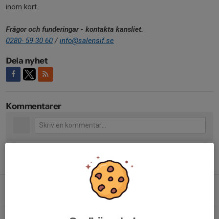
inom kort.
Frågor och funderingar - kontakta kansliet.
0280- 59 30 60
/
info@salensif.se
Dela nyhet
Kommentarer
Tidigare nyheter
Nu fyller vi sista passen - Vasaloppets Sommarvecka 2026
5 aug, 11:30
0
Funktionärsguide sommarveckan cykel 2026