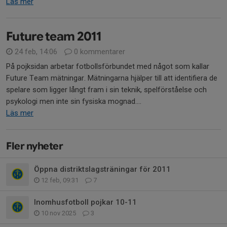
Läs mer
Future team 2011
24 feb, 14:06
0 kommentarer
På pojksidan arbetar fotbollsförbundet med något som kallar
Future Team mätningar. Mätningarna hjälper till att identifiera de
spelare som ligger långt fram i sin teknik, spelförståelse och
psykologi men inte sin fysiska mognad....
Läs mer
Fler nyheter
Öppna distriktslagsträningar för 2011
12 feb, 09:31
7
Inomhusfotboll pojkar 10-11
10 nov 2025
3