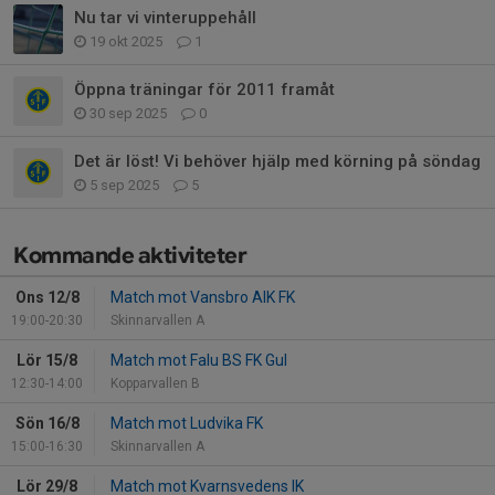
Nu tar vi vinteruppehåll
19 okt 2025
1
Öppna träningar för 2011 framåt
30 sep 2025
0
Det är löst! Vi behöver hjälp med körning på söndag
5 sep 2025
5
Kommande aktiviteter
Ons 12/8
Match mot Vansbro AIK FK
19:00-20:30
Skinnarvallen A
Lör 15/8
Match mot Falu BS FK Gul
12:30-14:00
Kopparvallen B
Sön 16/8
Match mot Ludvika FK
15:00-16:30
Skinnarvallen A
Lör 29/8
Match mot Kvarnsvedens IK