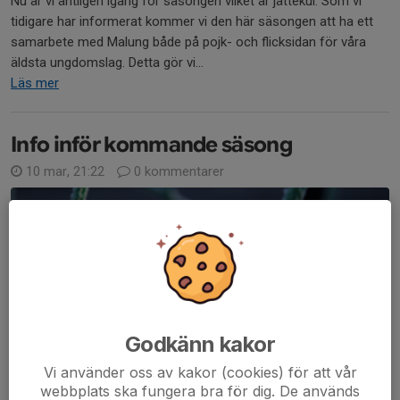
Nu är vi äntligen igång för säsongen vilket är jättekul. Som vi
tidigare har informerat kommer vi den här säsongen att ha ett
samarbete med Malung både på pojk- och flicksidan för våra
äldsta ungdomslag. Detta gör vi...
Läs mer
Info inför kommande säsong
10 mar, 21:22
0 kommentarer
Godkänn kakor
Vi använder oss av kakor (cookies) för att vår
webbplats ska fungera bra för dig. De används