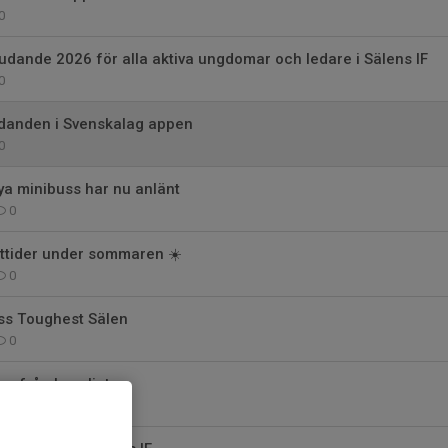
0
dande 2026 för alla aktiva ungdomar och ledare i Sälens IF
0
anden i Svenskalag appen
0
a minibuss har nu anlänt
0
ettider under sommaren ☀️
0
ss Toughest Sälen
0
g från kansliet
0