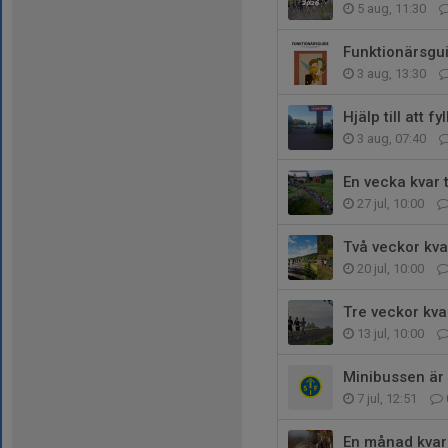
5 aug, 11:30
Funktionärsgu
3 aug, 13:30
Hjälp till att
3 aug, 07:40
En vecka kvar 
27 jul, 10:00
Två veckor kva
20 jul, 10:00
Tre veckor kv
13 jul, 10:00
Minibussen är n
7 jul, 12:51
En månad kvar