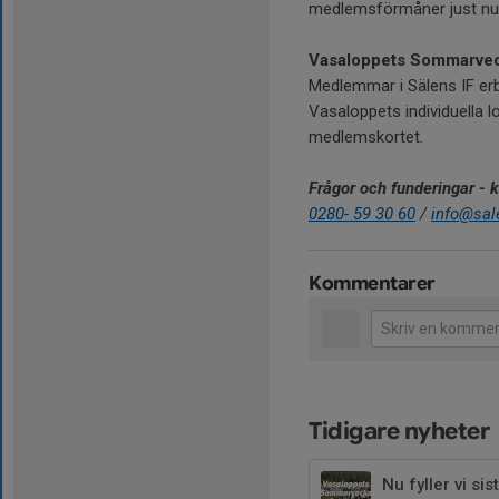
medlemsförmåner just nu
Vasaloppets Sommarve
Medlemmar i Sälens IF erbj
Vasaloppets individuella 
medlemskortet.
Frågor och funderingar - 
0280- 59 30 60
/
info@sal
Kommentarer
Tidigare nyheter
Nu fyller vi s