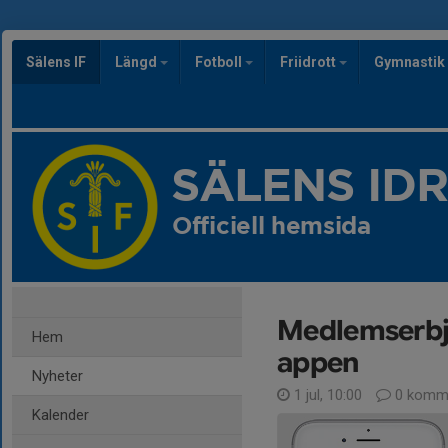
Sälens IF
Längd
Fotboll
Friidrott
Gymnastik
SÄLENS ID
Officiell hemsida
Medlemserbj
Hem
appen
Nyheter
1 jul, 10:00
0 komme
Kalender