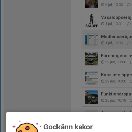
6 jul, 10:00
Vasaloppserbju
1 jul, 10:01
Medlemserbjud
1 jul, 10:00
Föreningens ny
29 jun, 11:00
Kansliets öpp
29 jun, 10:00
Funktionärspa
26 jun, 10:18
Sommarhälsnin
23 jun, 10:00
Godkänn kakor