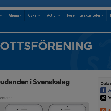
Alpina
Cykel
Action
Föreningsaktiviteter
ROTTSFÖRENING
udanden i Svenskalag
Dela 
De
ntarer
De
Ny