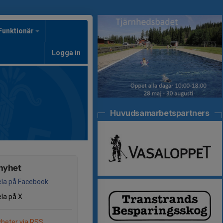
Funktionär
Logga in
Huvudsamarbetspartners
nyhet
la på Facebook
la på X
heter via RSS