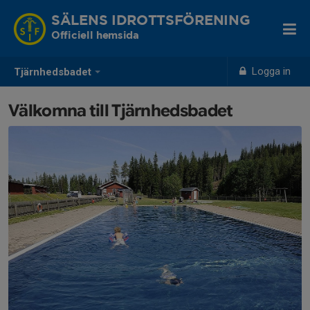
SÄLENS IDROTTSFÖRENING
Officiell hemsida
Logga in
Tjärnhedsbadet
Välkomna till Tjärnhedsbadet