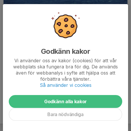
Tjärnhedsbadet
Tjärnhedsbadet öppet alla dagar 10:00-18:00 tom 30
augusti.
Välkomna till Tjärnhedens idrottsplats och Tjärnhedsbadet!
Poolen mäter 25 m och här finns även en liten plaskpool för de
Godkänn kakor
allra minsta.
Bägge poolerna är tempererade.
Vi använder oss av kakor (cookies) för att vår
I övrigt så finns utomhusdusch, toaletter samt
webbplats ska fungera bra för dig. De används
omklädningsmöjligheter.
även för webbanalys i syfte att hjälpa oss att
förbättra våra tjänster.
Så använder vi cookies
Ett stort tack till
Transtrands Besparingsskog
som äger och
bekostar driften av badet!
Godkänn alla kakor
Bara nödvändiga