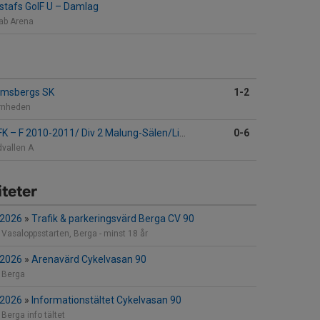
stafs GoIF U
–
Damlag
tab Arena
msbergs SK
1-2
rnheden
 FK
–
F 2010-2011/ Div 2 Malung-Sälen/Lima
0-6
dvallen A
teter
 2026
»
Trafik & parkeringsvärd Berga CV 90
Vasaloppsstarten, Berga - minst 18 år
 2026
»
Arenavärd Cykelvasan 90
 Berga
 2026
»
Informationstältet Cykelvasan 90
Berga info tältet