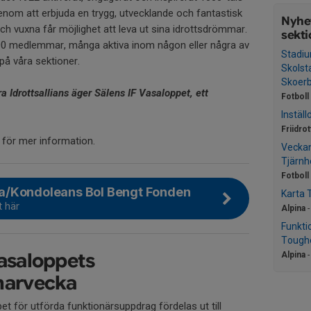
e genom att erbjuda en trygg, utvecklande och fantastisk
Nyhet
 och vuxna får möjlighet att leva ut sina idrottsdrömmar.
sekti
00 medlemmar, många aktiva inom någon eller några av
Stadi
 på våra sektioner.
Skolst
Skoer
Idrottsallians äger Sälens IF Vasaloppet, ett
Fotboll
Instäl
Friidrot
n för mer information.
Veckan
Tjärn
Fotboll
/Kondoleans Bol Bengt Fonden
Karta 
t här
Alpina
Funkt
Toughe
asaloppets
Alpina
marvecka
et för utförda funktionärsuppdrag fördelas ut till