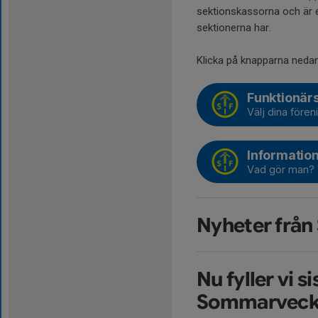
sektionskassorna och är e
sektionerna har.
Klicka på knapparna nedan
Funktionä
Välj dina före
Informatio
Vad gör man? 
Nyheter från 
Nu fyller vi 
Sommarveck