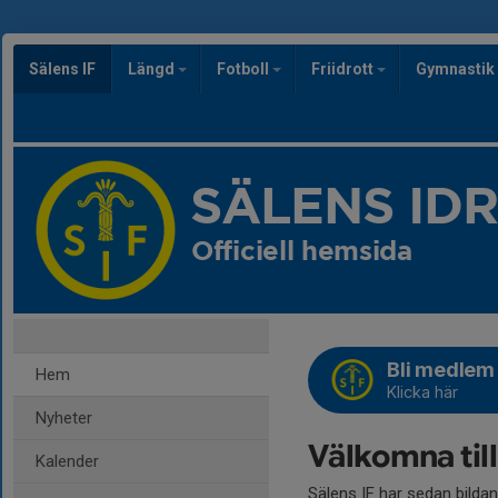
Sälens IF
Längd
Fotboll
Friidrott
Gymnastik
SÄLENS ID
Officiell hemsida
Bli medlem 
Hem
Klicka här
Nyheter
Välkomna till
Kalender
Sälens IF har sedan bildan