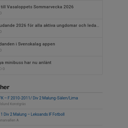
 till Vasaloppets Sommarvecka 2026
0
Vasaloppserbjudande 2026 för alla aktiva ungdomar och ledare i Sälens IF
0
anden i Svenskalag appen
0
a minibuss har nu anlänt
0
her
 FK
–
F 2010-2011/ Div 2 Malung-Sälen/Lima
slund Konstgräs
1 Div 2 Malung
–
Leksands IF Fotboll
nnarvallen A