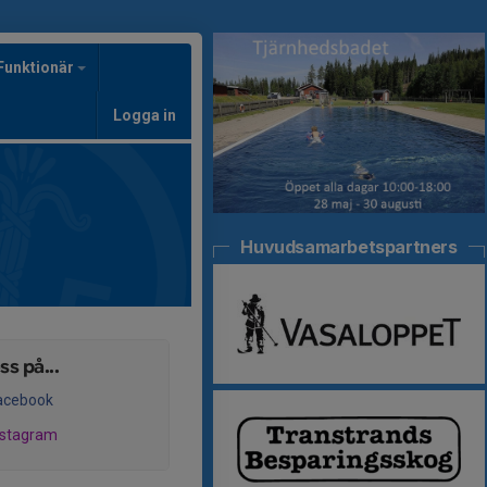
Funktionär
Logga in
Huvudsamarbetspartners
ss på...
acebook
nstagram