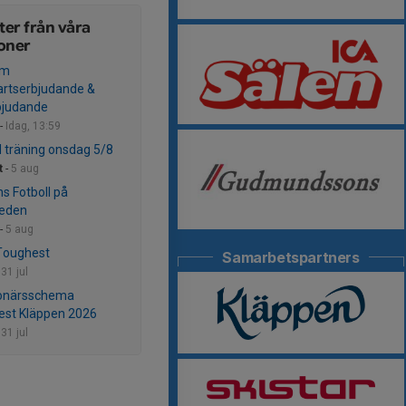
er från våra
oner
um
artserbjudande &
bjudande
-
Idag, 13:59
ld träning onsdag 5/8
t
-
5 aug
s Fotboll på
heden
-
5 aug
Toughest
Samarbetspartners
-
31 jul
ionärsschema
st Kläppen 2026
-
31 jul