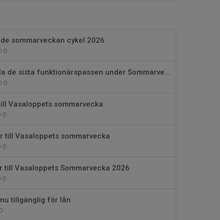
ide sommarveckan cykel 2026
0
Hjälp till att fylla de sista funktionärspassen under Sommarveckan
0
till Vasaloppets sommarvecka
0
r till Vasaloppets sommarvecka
0
ar till Vasaloppets Sommarvecka 2026
0
u tillgänglig för lån
0