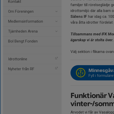
Kontakt
familjer till rörelseglädj
idrottsmiljö där alla barn
Om Föreningen
Sälens IF
har idag ca. 10
Medlemsinformation
våra åtta idrotter fördelat
Tjärnheden Arena
Tillsammans med IFK Mora 
ägarskap vi är stolta över.
Bol Bengt Fonden
Välj sektion i flikarna ova
Idrottonline
Nyheter från RF
Minnesgåva
Fyll i formuläre
Funktionär V
vinter-/som
Arvodet vi får av Vasalopp