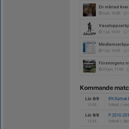
En månad kvar
6 jul, 10:00
1 jul, 10:01
Medlemserbjud
1 jul, 10:00
Föreningens ny
29 jun, 11:00
Kommande matc
Lör 8/8
IFK Rättvik
12:00
Fotboll
| Hed
Lör 8/8
P 2010-201
13:30
Fotboll
| Ski