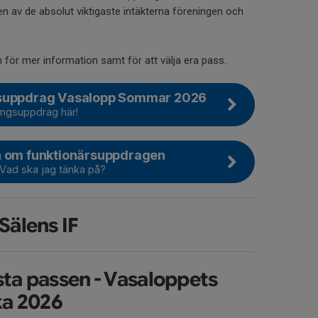
n av de absolut viktigaste intäkterna föreningen och
 för mer information samt för att välja era pass.
rsuppdrag Vasalopp Sommar 2026
ningsuppdrag här!
n om funktionärsuppdragen
Vad ska jag tänka på?
Sälens IF
sista passen - Vasaloppets
a 2026