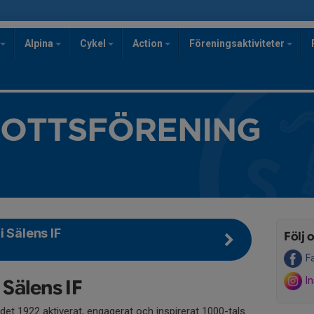
Alpina
Cykel
Action
Föreningsaktiviteter
ROTTSFÖRENING
i Sälens IF
Följ o
F
I
 Sälens IF
det 1922 aktiverat, engagerat och inspirerat 1000-tals