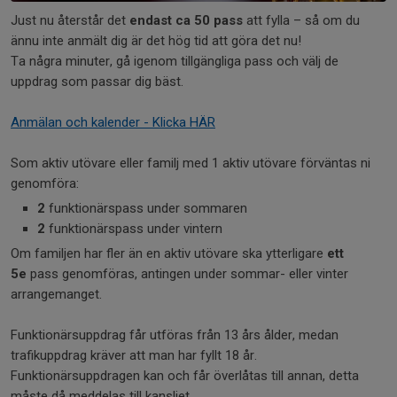
Just nu återstår det
endast ca 50 pass
att fylla – så om du
ännu inte anmält dig är det hög tid att göra det nu!
Ta några minuter, gå igenom tillgängliga pass och välj de
uppdrag som passar dig bäst.
Anmälan och kalender - Klicka HÄR
Som aktiv utövare eller familj med 1 aktiv utövare förväntas ni
genomföra:
2
funktionärspass under sommaren
2
funktionärspass under vintern
Om familjen har fler än en aktiv utövare ska ytterligare
ett
5e
pass genomföras, antingen under sommar- eller vinter
arrangemanget.
Funktionärsuppdrag får utföras från 13 års ålder, medan
trafikuppdrag kräver att man har fyllt 18 år.
Funktionärsuppdragen kan och får överlåtas till annan, detta
måste då meddelas till kansliet.