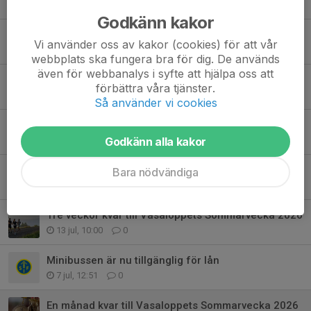
5 aug, 11:30
0
Godkänn kakor
Funktionärsguide sommarveckan cykel 2026
Vi använder oss av kakor (cookies) för att vår
3 aug, 13:30
0
webbplats ska fungera bra för dig. De används
även för webbanalys i syfte att hjälpa oss att
Hjälp till att fylla de sista funktionärspassen under Sommarveckan
förbättra våra tjänster.
3 aug, 07:40
0
Så använder vi cookies
En vecka kvar till Vasaloppets sommarvecka
Godkänn alla kakor
27 jul, 10:00
0
Två veckor kvar till Vasaloppets sommarvecka
Bara nödvändiga
20 jul, 10:00
0
Tre veckor kvar till Vasaloppets Sommarvecka 2026
13 jul, 10:00
0
Minibussen är nu tillgänglig för lån
7 jul, 12:51
0
En månad kvar till Vasaloppets Sommarvecka 2026