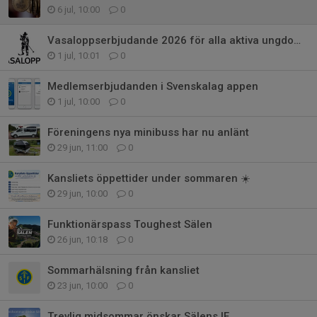
6 jul, 10:00
0
Vasaloppserbjudande 2026 för alla aktiva ungdomar och ledare i Sälens IF
1 jul, 10:01
0
Medlemserbjudanden i Svenskalag appen
1 jul, 10:00
0
Föreningens nya minibuss har nu anlänt
29 jun, 11:00
0
Kansliets öppettider under sommaren ☀️
29 jun, 10:00
0
Funktionärspass Toughest Sälen
26 jun, 10:18
0
Sommarhälsning från kansliet
23 jun, 10:00
0
Trevlig midsommar önskar Sälens IF