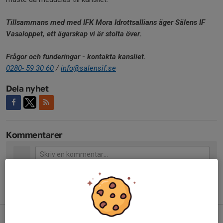
Tillsammans med med IFK Mora Idrottsallians äger Sälens IF
Vasaloppet, ett ägarskap vi är stolta över.
Frågor och funderingar - kontakta kansliet.
0280- 59 30 60
/
info@salensif.se
Dela nyhet
Kommentarer
Tidigare nyheter
Nu fyller vi sista passen - Vasaloppets Sommarvecka 2026