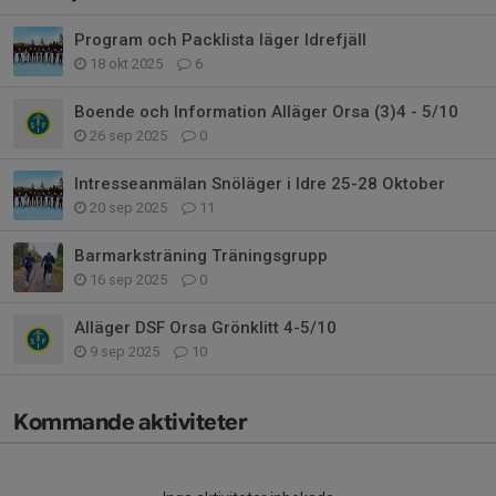
Program och Packlista läger Idrefjäll
18 okt 2025
6
Boende och Information Alläger Orsa (3)4 - 5/10
26 sep 2025
0
Intresseanmälan Snöläger i Idre 25-28 Oktober
20 sep 2025
11
Barmarksträning Träningsgrupp
16 sep 2025
0
Alläger DSF Orsa Grönklitt 4-5/10
9 sep 2025
10
Kommande aktiviteter