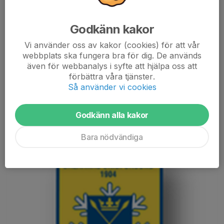
Påminner om snöläger DSF Orsa.
Godkänn kakor
13 nov 2025
0 kommentarer
Sista anmälan 14/11.
Vi använder oss av kakor (cookies) för att vår
Se tidigare anslag.
webbplats ska fungera bra för dig. De används
även för webbanalys i syfte att hjälpa oss att
Läs mer
förbättra våra tjänster.
Så använder vi cookies
DSF Snöläger i Orsa Grönklitt 29-30/11
Godkänn alla kakor
20 okt 2025
5 kommentarer
Bara nödvändiga