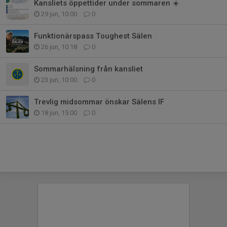
Kansliets öppettider under sommaren ☀️
29 jun, 10:00
0
Funktionärspass Toughest Sälen
26 jun, 10:18
0
Sommarhälsning från kansliet
23 jun, 10:00
0
Trevlig midsommar önskar Sälens IF
18 jun, 15:00
0