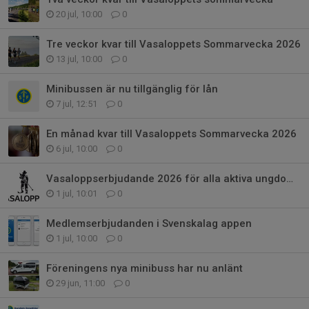
20 jul, 10:00
0
Tre veckor kvar till Vasaloppets Sommarvecka 2026
13 jul, 10:00
0
Minibussen är nu tillgänglig för lån
7 jul, 12:51
0
En månad kvar till Vasaloppets Sommarvecka 2026
6 jul, 10:00
0
Vasaloppserbjudande 2026 för alla aktiva ungdomar och ledare i Sälens IF
1 jul, 10:01
0
Medlemserbjudanden i Svenskalag appen
1 jul, 10:00
0
Föreningens nya minibuss har nu anlänt
29 jun, 11:00
0