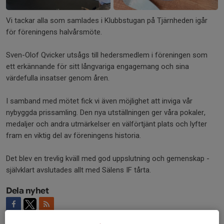
Vi tackar alla som samlades i Klubbstugan på Tjärnheden igår
för föreningens halvårsmöte.
Sven-Olof Qvicker utsågs till hedersmedlem i föreningen som
ett erkännande för sitt långvariga engagemang och sina
värdefulla insatser genom åren.
I samband med mötet fick vi även möjlighet att inviga vår
nybyggda prissamling. Den nya utställningen ger våra pokaler,
medaljer och andra utmärkelser en välförtjänt plats och lyfter
fram en viktig del av föreningens historia.
Det blev en trevlig kväll med god uppslutning och gemenskap -
självklart avslutades allt med Sälens IF tårta.
Dela nyhet