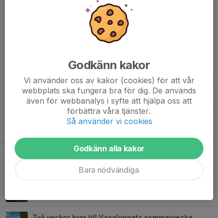
Kommentarer
Godkänn kakor
Tidigare nyheter
Vi använder oss av kakor (cookies) för att vår
webbplats ska fungera bra för dig. De används
Nu fyller vi sista passen - Vasaloppets Sommarvecka 2026
även för webbanalys i syfte att hjälpa oss att
5 aug, 11:30
0
förbättra våra tjänster.
Så använder vi cookies
Funktionärsguide sommarveckan cykel 2026
3 aug, 13:30
0
Godkänn alla kakor
Hjälp till att fylla de sista funktionärspassen under Sommarveckan
3 aug, 07:40
0
Bara nödvändiga
En vecka kvar till Vasaloppets sommarvecka
27 jul, 10:00
0
Två veckor kvar till Vasaloppets sommarvecka