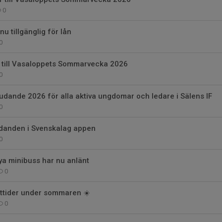
0
u tillgänglig för lån
0
 till Vasaloppets Sommarvecka 2026
0
dande 2026 för alla aktiva ungdomar och ledare i Sälens IF
0
anden i Svenskalag appen
0
a minibuss har nu anlänt
0
ettider under sommaren ☀️
0