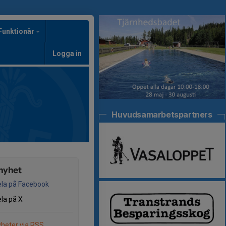
Funktionär
Logga in
Huvudsamarbetspartners
nyhet
la på Facebook
la på X
heter via RSS