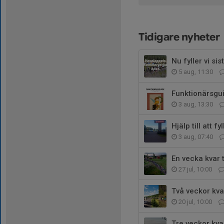
Tidigare nyheter
Nu fyller vi s
5 aug, 11:30
Funktionärsgu
3 aug, 13:30
Hjälp till att
3 aug, 07:40
En vecka kvar 
27 jul, 10:00
Två veckor kva
20 jul, 10:00
Tre veckor kv