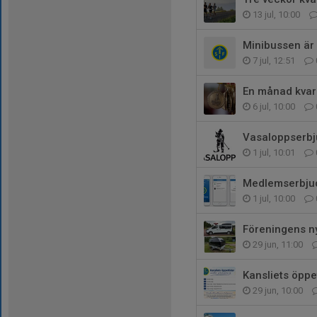
13 jul, 10:00
Minibussen är n
7 jul, 12:51
En månad kvar
6 jul, 10:00
Vasaloppserbju
1 jul, 10:01
Medlemserbjud
1 jul, 10:00
Föreningens ny
29 jun, 11:00
Kansliets öpp
29 jun, 10:00