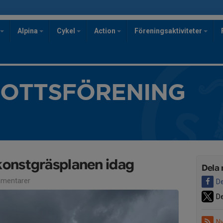
Alpina
Cykel
Action
Föreningsaktiviteter
ROTTSFÖRENING
onstgräsplanen idag
Dela 
mentarer
De
De
Ny