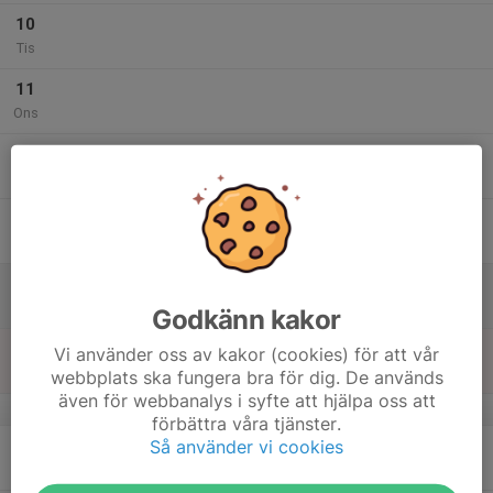
10
Tis
11
Ons
12
Tor
13
Fre
14
Lör
Godkänn kakor
15
Vi använder oss av kakor (cookies) för att vår
Sön
webbplats ska fungera bra för dig. De används
även för webbanalys i syfte att hjälpa oss att
v.47
förbättra våra tjänster.
Så använder vi cookies
16
Mån