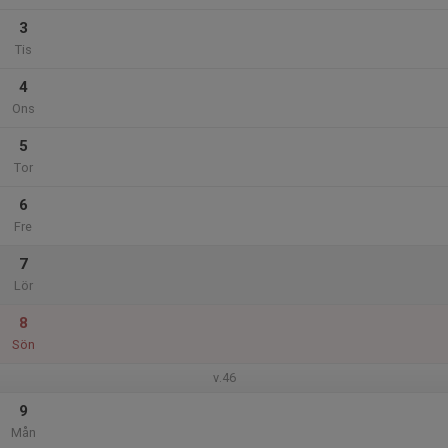
3
Tis
4
Ons
5
Tor
6
Fre
7
Lör
8
Sön
v.46
9
Mån