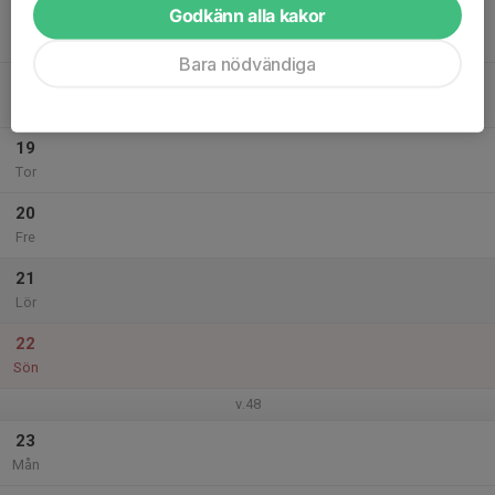
Godkänn alla kakor
17
Tis
Bara nödvändiga
18
Ons
19
Tor
20
Fre
21
Lör
22
Sön
v.48
23
Mån