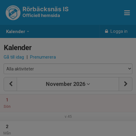
Rörbäcksnäs IS
Officiell hemsida
Logga in
Kalender
Kalender
Gå till idag
|
Prenumerera
November 2026
1
Sön
v.45
2
Mån