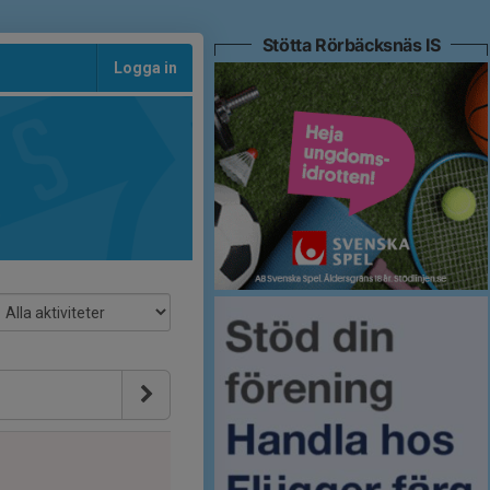
Stötta Rörbäcksnäs IS
Logga in