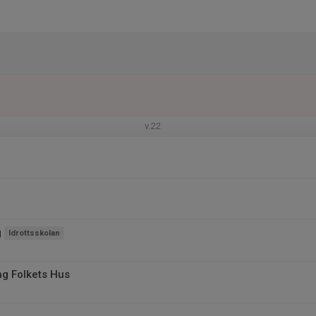
v.22
g
Idrottsskolan
ng Folkets Hus