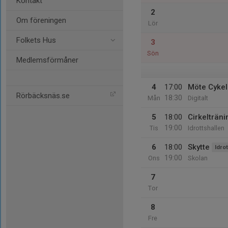
Kontakt
2
Om föreningen
Lör
Folkets Hus
3
Sön
Medlemsförmåner
4
17:00
Möte Cykel
Rörbäcksnäs.se
18:30
Mån
Digitalt
5
18:00
Cirkelträni
19:00
Tis
Idrottshallen
6
18:00
Skytte
Idro
19:00
Ons
Skolan
7
Tor
8
Fre