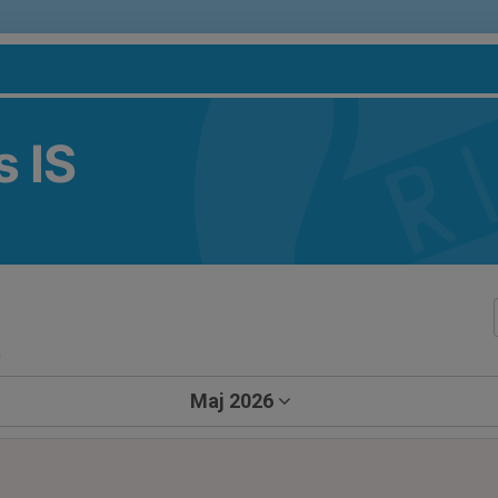
 IS
a
Maj 2026