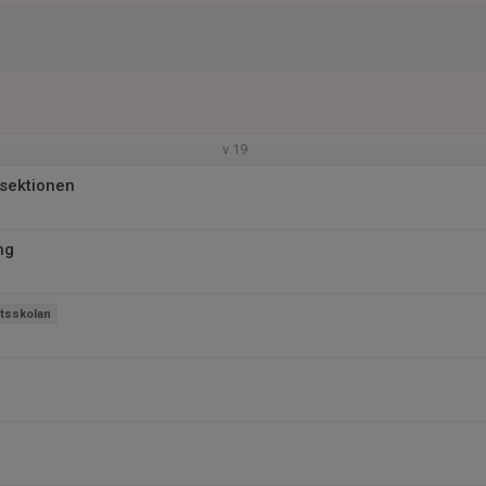
v.19
sektionen
ng
ttsskolan