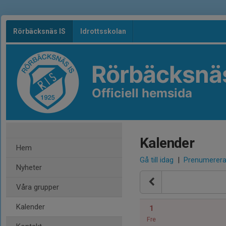
Rörbäcksnäs IS
Idrottsskolan
Rörbäcksnäs
Officiell hemsida
Kalender
Hem
Gå till idag
|
Prenumerer
Nyheter
Våra grupper
Kalender
1
Fre