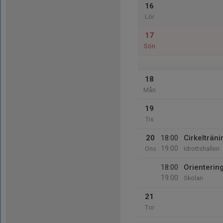
16
Lör
17
Sön
18
Mån
19
Tis
20
18:00
Cirkelträni
19:00
Ons
Idrottshallen
18:00
Orienterin
19:00
Skolan
21
Tor