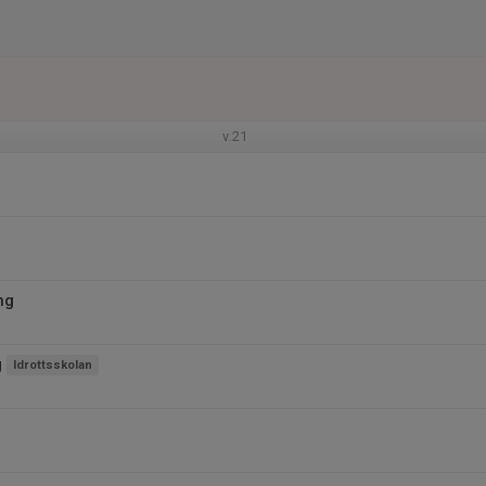
v.21
ng
g
Idrottsskolan